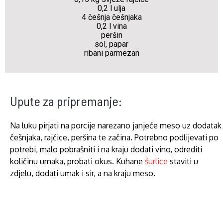
0,2 l ulja
4 češnja češnjaka
0,2 l vina
peršin
sol, papar
ribani parmezan
Upute za pripremanje:
Na luku pirjati na porcije narezano janjeće meso uz dodatak
češnjaka, rajčice, peršina te začina. Potrebno podlijevati po
potrebi, malo pobrašniti i na kraju dodati vino, odrediti
količinu umaka, probati okus. Kuhane
šurlice
staviti u
zdjelu, dodati umak i sir, a na kraju meso.