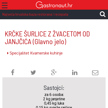
☰
Najveća hrvatska baza restorana i recepata
KRČKE ŠURLICE Z ŽVACETOM OD
JANJČIĆA
(Glavno jelo)
Specijalitet Kvarnerske kuhinje
Sastojci:
za 6 osoba:
2 kg janjetine
0,45 kg luka
0,15 kg svježe rajčice