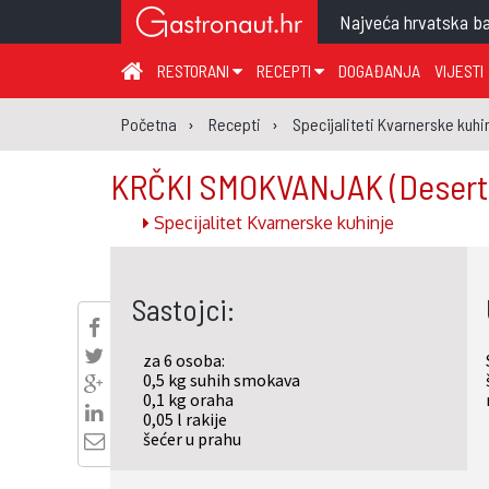
Najveća hrvatska ba
RESTORANI
RECEPTI
DOGAĐANJA
VIJESTI
ZAGREB I ZAGREBAČKA ŽUPANIJA
JUHA
PR
Početna
Recepti
Specijaliteti Kvarnerske kuhi
MEĐIMURSKA ŽUPANIJA
GLAVNO JELO
ME
KRČKI SMOKVANJAK
(Desert
KARLOVAČKA ŽUPANIJA
PRILOG
UM
Specijalitet Kvarnerske kuhinje
KOPRIVNIČKO-KRIŽEVAČKA ŽUPANIJA
SALATA
DE
PRIMORSKO-GORANSKA ŽUPANIJA
PIZZA
NA
Sastojci:
VIROVITIČKO-PODRAVSKA ŽUPANIJA
BRODSKO-POSAVSKA ŽUPANIJA
za 6 osoba:
OSJEČKO-BARANJSKA ŽUPANIJA
0,5 kg suhih smokava
0,1 kg oraha
VUKOVARSKO-SRIJEMSKA ŽUPANIJA
0,05 l rakije
šećer u prahu
ISTARSKA ŽUPANIJA