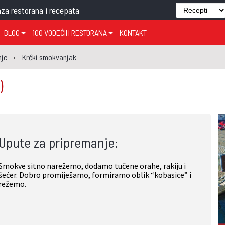
za restorana i recepata
BLOG
100 VODEĆIH RESTORANA
KONTAKT
EDJELO
TEMA TJEDNA
KRAPINSKO-ZAGORSKA ŽUPANIJA
GLASANJE
KNJIGE
ZANIMLJIVOSTI
nje
Krčki smokvanjak
ĐUJELO
KLUB
SISAČKO-MOSLAVAČKA ŽUPANIJA
GASTRO REGIJE
)
AK
VARAŽDINSKA ŽUPANIJA
SERT
BJELOVARSKO-BILOGORSKA ŽUPANIJA
PICI
LIČKO-SENJSKA ŽUPANIJA
Upute za pripremanje:
POŽEŠKO-SLAVONSKA ŽUPANIJA
ZADARSKA ŽUPANIJA
Smokve sitno narežemo, dodamo tučene orahe, rakiju i
ŠIBENSKO-KNINSKA ŽUPANIJA
šećer. Dobro promiješamo, formiramo oblik “kobasice” i
režemo.
SPLITSKO-DALMATINSKA ŽUPANIJA
DUBROVAČKO-NERETVANSKA ŽUPANIJA