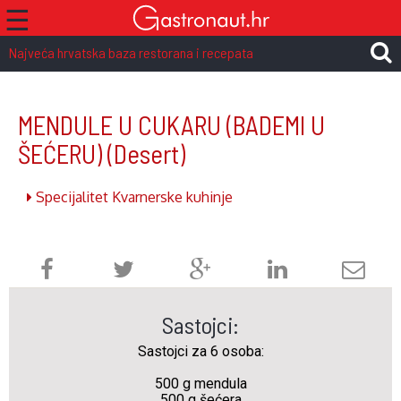
☰
Najveća hrvatska baza restorana i recepata
MENDULE U CUKARU (BADEMI U
ŠEĆERU)
(Desert)
Specijalitet Kvarnerske kuhinje
Sastojci:
Sastojci za 6 osoba:
500 g mendula
500 g šećera