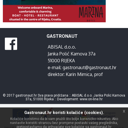
GASTRONAUT
ABISAL d.o.o.
Janka Polić Kamova 37a
51000 RIJEKA
e-mail:
gastronaut@gastronaut.hr
direktor:
Karin Mimica
, prof
© 2017 gastronaut.hr Sva prava pridržana :: ABISAL d.o.o. Janka Polić Kamova
37a, 51000 Rijeka :: Development:
www.on-line.hr
x
Gastronaut.hr koristi kolačiće (cookies).
Kolačiće koristimo da bi vam pružili što bolje korisničko iskustvo. Ako
nastavite koristiti stranicu bez promjene postavki vašeg preglednika,
pretpostavljamo da prihvaćate sve kolačiće sa gastronaut.hr