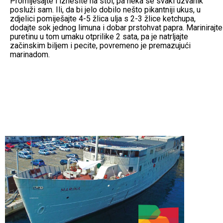
Promiješajte i iznesite na stol, pa neka se svaki uzvanik
posluži sam. Ili, da bi jelo dobilo nešto pikantniji ukus, u
zdjelici pomiješajte 4-5 žlica ulja s 2-3 žlice ketchupa,
dodajte sok jednog limuna i dobar prstohvat papra. Marinirajte
puretinu u tom umaku otprilike 2 sata, pa je natrljajte
začinskim biljem i pecite, povremeno je premazujući
marinadom.