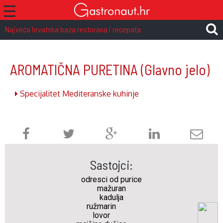
☰
Najveća hrvatska baza restorana i recepata
AROMATIČNA PURETINA
(Glavno jelo)
Specijalitet Mediteranske kuhinje
Sastojci:
odresci od purice
mažuran
kadulja
ružmarin
lovor