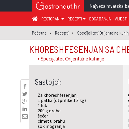
Najveća hrvatska ba
RESTORANI
RECEPTI
DOGAĐANJA
VIJESTI
ZAGREB I ZAGREBAČKA ŽUPANIJA
JUHA
PR
Početna
Recepti
Specijaliteti Orijentalne kuhin
MEĐIMURSKA ŽUPANIJA
GLAVNO JELO
ME
KHORESHFESENJAN SA C
KARLOVAČKA ŽUPANIJA
PRILOG
UM
Specijalitet Orijentalne kuhinje
KOPRIVNIČKO-KRIŽEVAČKA ŽUPANIJA
SALATA
DE
PRIMORSKO-GORANSKA ŽUPANIJA
PIZZA
NA
Sastojci:
VIROVITIČKO-PODRAVSKA ŽUPANIJA
BRODSKO-POSAVSKA ŽUPANIJA
Za khoreshfesenjan:
OSJEČKO-BARANJSKA ŽUPANIJA
1 patka (otprilike 1.3 kg)
1 luk
VUKOVARSKO-SRIJEMSKA ŽUPANIJA
200 g oraha
šećer
ISTARSKA ŽUPANIJA
cimet u prahu
sok mogranja