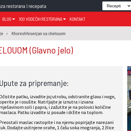
za restorana i recepata
BLOG
100 VODEĆIH RESTORANA
KONTAKT
EDJELO
TEMA TJEDNA
KRAPINSKO-ZAGORSKA ŽUPANIJA
GLASANJE
KNJIGE
ZANIMLJIVOSTI
je
Khoreshfesenjan sa chelouom
ĐUJELO
KLUB
SISAČKO-MOSLAVAČKA ŽUPANIJA
GASTRO REGIJE
HELOUOM
(Glavno jelo)
AK
VARAŽDINSKA ŽUPANIJA
SERT
BJELOVARSKO-BILOGORSKA ŽUPANIJA
PICI
LIČKO-SENJSKA ŽUPANIJA
Upute za pripremanje:
POŽEŠKO-SLAVONSKA ŽUPANIJA
ZADARSKA ŽUPANIJA
Očistite patku, izvadite joj utrobu, odstranite glavu i noge,
ŠIBENSKO-KNINSKA ŽUPANIJA
operite je i osušite. Natrljajte je iznutra i izvana
mješavinom soli i papra, i zažutite je na polovici količine
SPLITSKO-DALMATINSKA ŽUPANIJA
maslaca. Patku izvadite iz posude i držite na toplom.
DUBROVAČKO-NERETVANSKA ŽUPANIJA
Preostali maslac rastopite i na njemu popirjajte narezani
luk. Dodajte usitnjene orahe, 1 čašu soka mogranja, 2 žlice