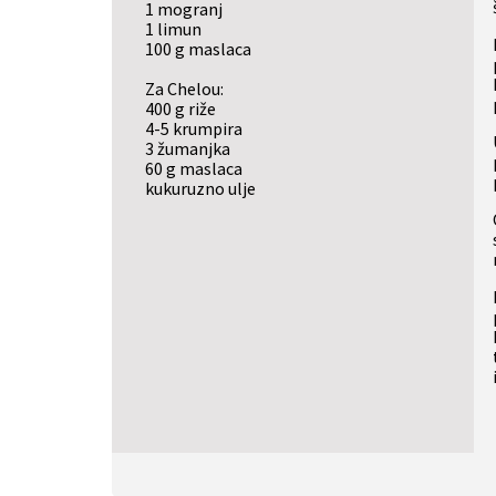
1 mogranj
1 limun
100 g maslaca
Za Chelou:
400 g riže
4-5 krumpira
3 žumanjka
60 g maslaca
kukuruzno ulje