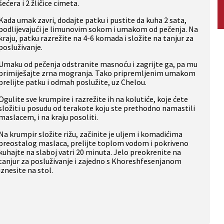
šećera i 2 žličice cimeta.
Kada umak zavri, dodajte patku i pustite da kuha 2 sata,
podlijevajući je limunovim sokom i umakom od pečenja. Na
kraju, patku razrežite na 4-6 komada i složite na tanjur za
posluživanje.
Umaku od pečenja odstranite masnoću i zagrijte ga, pa mu
primiješajte zrna mogranja. Tako pripremljenim umakom
prelijte patku i odmah poslužite, uz Chelou.
Ogulite sve krumpire i razrežite ih na kolutiće, koje ćete
složiti u posudu od terakote koju ste prethodno namastili
maslacem, i na kraju posoliti.
Na krumpir složite rižu, začinite je uljem i komadićima
preostalog maslaca, prelijte toplom vodom i pokriveno
kuhajte na slaboj vatri 20 minuta. Jelo preokrenite na
tanjur za posluživanje i zajedno s Khoreshfesenjanom
iznesite na stol.