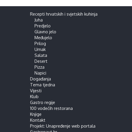
Recepti hrvatskih i svjetskih kuhinja
Juha
Predjelo
Glavno jelo
Međujelo
Prilog
Umak
Salata
Desert
Pizza
Napici
Događanja
Tema tjedna
Vijesti
Klub
Gastro regije
100 vodećih restorana
Knjige
Kontakt
Projekt: Unapređenje web portala
Gastronaut.hr