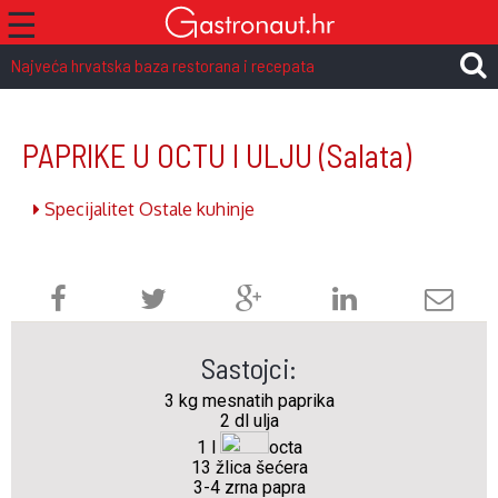
☰
Najveća hrvatska baza restorana i recepata
PAPRIKE U OCTU I ULJU
(Salata)
Specijalitet Ostale kuhinje
Sastojci:
3 kg mesnatih paprika
2 dl ulja
1 l
octa
13 žlica šećera
3-4 zrna papra