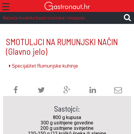
☰
Najveća hrvatska baza restorana i recepata
SMOTULJCI NA RUMUNJSKI NAČIN
(Glavno jelo)
Specijalitet Rumunjske kuhinje
Sastojci:
800 g kupusa
300 g usitnjene govedine
200 g usitnjene svinjetine
120-150 g (12 kriški) špeka ili slanine