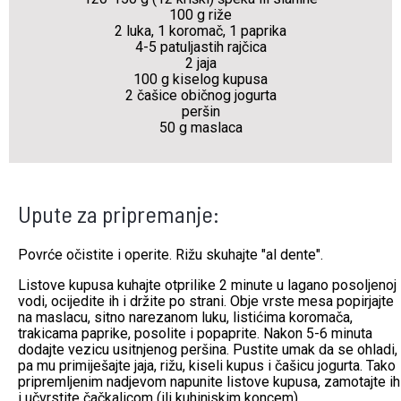
100 g riže
2 luka, 1 koromač, 1 paprika
4-5 patuljastih rajčica
2 jaja
100 g kiselog kupusa
2 čašice običnog jogurta
peršin
50 g maslaca
Upute za pripremanje:
Povrće očistite i operite. Rižu skuhajte "al dente".
Listove kupusa kuhajte otprilike 2 minute u lagano posoljenoj
vodi, ocijedite ih i držite po strani. Obje vrste mesa popirjajte
na maslacu, sitno narezanom luku, listićima koromača,
trakicama paprike, posolite i popaprite. Nakon 5-6 minuta
dodajte vezicu usitnjenog peršina. Pustite umak da se ohladi,
pa mu primiješajte jaja, rižu, kiseli kupus i čašicu jogurta. Tako
pripremljenim nadjevom napunite listove kupusa, zamotajte ih
i učvrstite čačkalicom (ili kuhinjskim koncem).