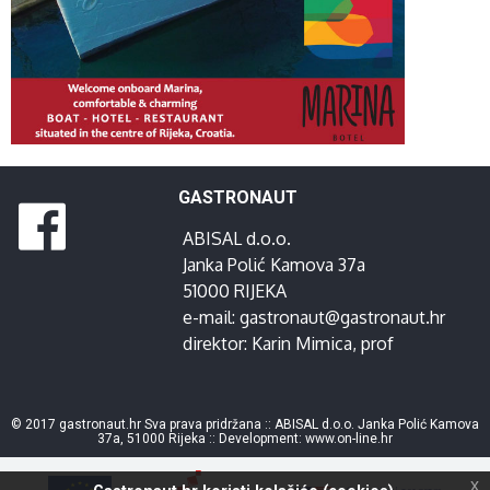
GASTRONAUT
ABISAL d.o.o.
Janka Polić Kamova 37a
51000 RIJEKA
e-mail:
gastronaut@gastronaut.hr
direktor:
Karin Mimica
, prof
© 2017 gastronaut.hr Sva prava pridržana :: ABISAL d.o.o. Janka Polić Kamova
37a, 51000 Rijeka :: Development:
www.on-line.hr
x