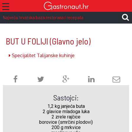
☰
Najveća hrvatska baza restorana i recepata
BUT U FOLIJI
(Glavno jelo)
Specijalitet Talijanske kuhinje
Sastojci:
1,2 kg janjeća buta
2 glavice mladoga luka
2 zrele rajčice
borovice (smrčini plodovi)
200 g mrkvice