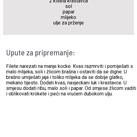
2 kisela krastavca
sol
papar
mlijeko
ulje za prženje
Upute za pripremanje:
Filete narezati na manje kocke. Kvas razmrviti i pomiješati s
malo mlijeka, soli i žlicom brašna i ostaviti da se digne. U
brašno umiješati jaja i toliko mlijeka da se dobije glatko,
mekano tijesto. Dodati kvas, nasjeckani luk i krastavce. U
smjesu dodati ribu, malo soli i papar. Od smjese žlicom vaditi
i oblikovati krokete i peći na vrućem dubokom ulju.