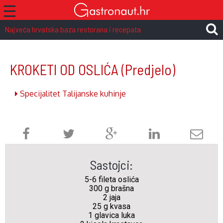
☰
Najveća hrvatska baza restorana i recepata
KROKETI OD OSLIĆA
(Predjelo)
Specijalitet Talijanske kuhinje
Sastojci:
5-6 fileta oslića
300 g brašna
2 jaja
25 g kvasa
1 glavica luka