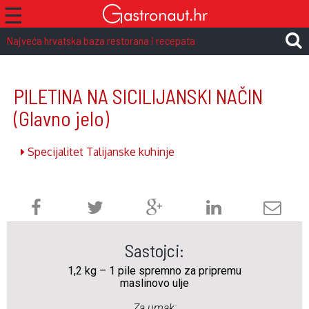
☰
Najveća hrvatska baza restorana i recepata
PILETINA NA SICILIJANSKI NAČIN
(Glavno jelo)
Specijalitet Talijanske kuhinje
Sastojci:
1,2 kg – 1 pile spremno za pripremu
maslinovo ulje
Za umak: