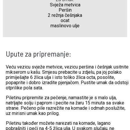
Svježa metvica
Peršin
2 režnja češnjaka
ocat
maslinovo ulje
Upute za pripremanje:
Veću vezicu svježe metvice, vezicu peršina i češnjak usitnite
mikserom u kašu. Smjesu prebacite u zdjelu, pa joj polako
primiješajte 6 žlica ulja i isto toliko žlica octa, posolite,
popaprite i dobro izradite pjenjačom. Pustite umak da odstoji
otprilike pola sata.
Piletinu pripremite za pečenje, namastite je s malo ulja,
natrljajte solju i paprom i pecite na žaru 15 minuta sa svake
strane. Pečeno pile razrežite na komade i odmah poslužite,
uz mirisni umak kao prilog.
Piletinu također možete narezati na komade, lagano
pobrašniti i peći na 4-5 žlica ulja. U svakom slučaju, ne