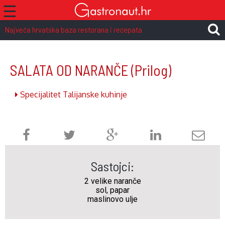
☰
Najveća hrvatska baza restorana i recepata
SALATA OD NARANČE
(Prilog)
Specijalitet Talijanske kuhinje
Sastojci:
2 velike naranče
sol, papar
maslinovo ulje