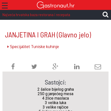
☰
Najveća hrvatska baza restorana i recepata
JANJETINA I GRAH
(Glavno jelo)
Specijalitet Tuniske kuhinje
Sastojci:
2 šalice bijelog graha
250 g janjećeg mesa
4 žlice maslaca
3 velika luka
3 velike rajčice