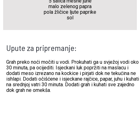
5 šalica mesne juhe
malo zelenog papra
pola žličice ljute paprike
sol
Upute za pripremanje:
Grah preko noći močiti u vodi. Prokuhati ga u svježoj vodi oko
30 minuta, pa ocijediti. Isjeckani luk popržiti na maslacu i
dodati meso izrezano na kockice i pirjati dok ne tekućina ne
ishlapi. Dodati očišćene i isjeckane rajčice, papar, juhu i kuhati
na srednjoj vatri 30 minuta. Dodati grah i kuhati sve zajedno
dok grah ne omekša.