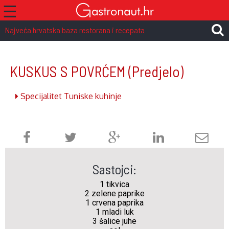
☰
Najveća hrvatska baza restorana i recepata
KUSKUS S POVRĆEM
(Predjelo)
Specijalitet Tuniske kuhinje
Sastojci:
1 tikvica
2 zelene paprike
1 crvena paprika
1 mladi luk
3 šalice juhe