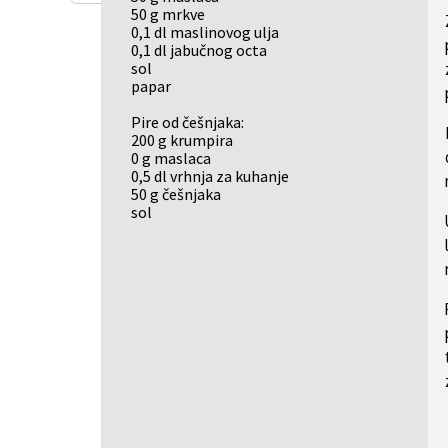
50 g mrkve
0,1 dl maslinovog ulja
0,1 dl jabučnog octa
sol
papar
Pire od češnjaka:
200 g krumpira
0 g maslaca
0,5 dl vrhnja za kuhanje
50 g češnjaka
sol