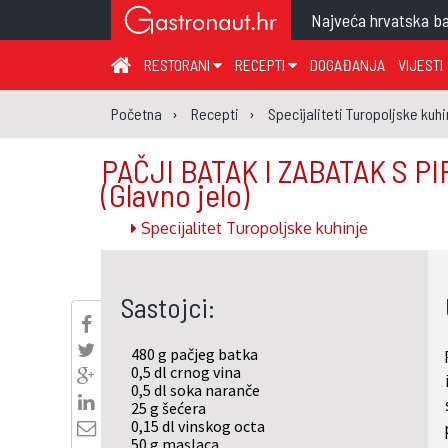
Najveća hrvatska ba
RESTORANI
RECEPTI
DOGAĐANJA
VIJESTI
ZAGREB I ZAGREBAČKA ŽUPANIJA
JUHA
PR
Početna
Recepti
Specijaliteti Turopoljske kuhi
MEĐIMURSKA ŽUPANIJA
GLAVNO JELO
ME
PAČJI BATAK I ZABATAK S 
KARLOVAČKA ŽUPANIJA
PRILOG
UM
(Glavno jelo)
KOPRIVNIČKO-KRIŽEVAČKA ŽUPANIJA
SALATA
DE
Specijalitet Turopoljske kuhinje
PRIMORSKO-GORANSKA ŽUPANIJA
PIZZA
NA
VIROVITIČKO-PODRAVSKA ŽUPANIJA
Sastojci:
BRODSKO-POSAVSKA ŽUPANIJA
OSJEČKO-BARANJSKA ŽUPANIJA
480 g pačjeg batka
0,5 dl crnog vina
VUKOVARSKO-SRIJEMSKA ŽUPANIJA
0,5 dl soka naranče
25 g šećera
ISTARSKA ŽUPANIJA
0,15 dl vinskog octa
50 g maslaca