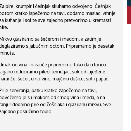
Za pire, krumpir i češnjak skuhamo odvojeno. Češnjak
potom kratko ispečemo na tavi, dodamo maslac, vrhnje
za kuhanje i sol te sve zajedno pretvorimo u kremasti
pire.
Mrkvu glaziramo sa šećerom i medom, a zatim je
deglaziramo s jabučnim octom. Pripremamo je desetak
minuta.
Umak od vina i naranče pripremimo tako da u loncu
lagano reduciramo pileći temeljac, sok od cijeđene
naranče, šećer, crno vino, majčinu dušicu, sol i papar.
Prije serviranja, patku kratko zapečemo na tavi,
povežemo je s umakom od crnog vina i meda, a na
tanjur dodamo pire od češnjaka i glaziranu mrkvu. Sve
zajedno poslužimo toplo.