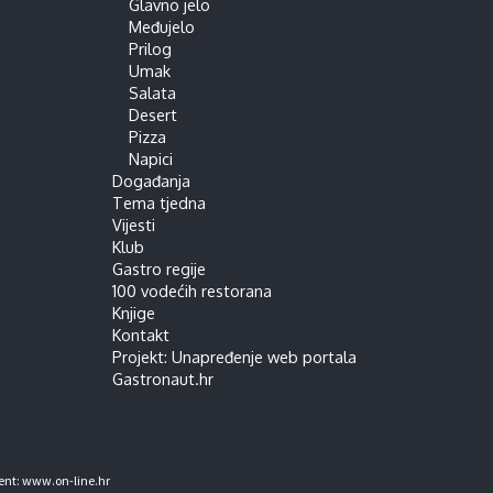
Glavno jelo
Međujelo
Prilog
Umak
Salata
Desert
Pizza
Napici
Događanja
Tema tjedna
Vijesti
Klub
Gastro regije
100 vodećih restorana
Knjige
Kontakt
Projekt: Unapređenje web portala
Gastronaut.hr
ent:
www.on-line.hr