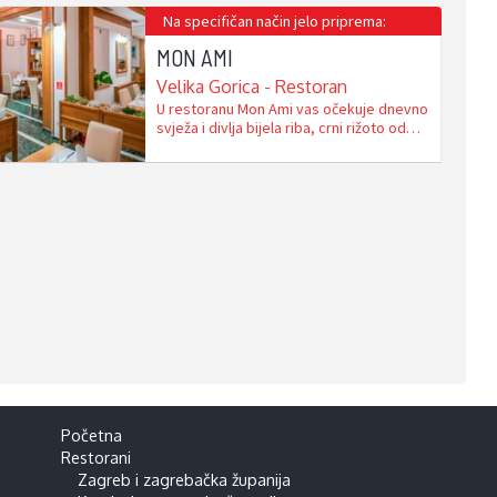
Na specifičan način jelo priprema:
MON AMI
Velika Gorica - Restoran
U restoranu Mon Ami vas očekuje dnevno
svježa i divlja bijela riba, crni rižoto od
sipe, jadranske lignje i hobotnice na
salatu. Delicije poput kvarnerskih škampi,
jastoga, školjki, carpaccia od tune s
crnim tartufom ili gavuna prženih na
maslinovom ulju se nalaze u redovitoj
ponudi. Uz morska jela možete uživati …
Početna
Restorani
Zagreb i zagrebačka županija