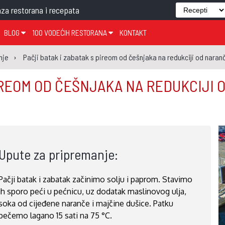
za restorana i recepata
BLOG
100 VODEĆIH RESTORANA
KONTAKT
EDJELO
TEMA TJEDNA
KRAPINSKO-ZAGORSKA ŽUPANIJA
GLASANJE
KNJIGE
ZANIMLJIVOSTI
nje
Pačji batak i zabatak s pireom od češnjaka na redukciji od naranč
ĐUJELO
KLUB
SISAČKO-MOSLAVAČKA ŽUPANIJA
GASTRO REGIJE
PIREOM OD ČEŠNJAKA NA REDUKCIJI 
AK
VARAŽDINSKA ŽUPANIJA
SERT
BJELOVARSKO-BILOGORSKA ŽUPANIJA
PICI
LIČKO-SENJSKA ŽUPANIJA
POŽEŠKO-SLAVONSKA ŽUPANIJA
Upute za pripremanje:
ZADARSKA ŽUPANIJA
ŠIBENSKO-KNINSKA ŽUPANIJA
Pačji batak i zabatak začinimo solju i paprom. Stavimo
SPLITSKO-DALMATINSKA ŽUPANIJA
ih sporo peći u pećnicu, uz dodatak maslinovog ulja,
soka od cijeđene naranče i majčine dušice. Patku
DUBROVAČKO-NERETVANSKA ŽUPANIJA
pečemo lagano 15 sati na 75 °C.