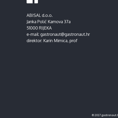
ABISAL d.o.o.
Janka Polić Kamova 37a
51000 RIJEKA
e-mail:
gastronaut@gastronaut.hr
direktor:
Karin Mimica
, prof
© 2017 gastronaut.h