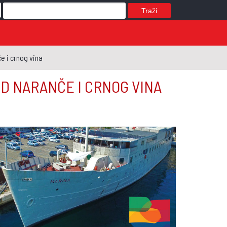
Traži
e i crnog vina
OD NARANČE I CRNOG VINA