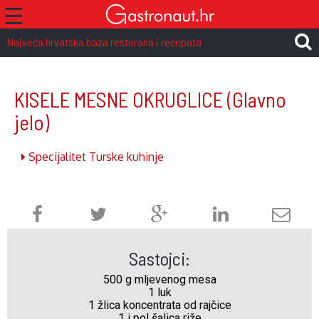
☰
Najveća hrvatska baza restorana i recepata
KISELE MESNE OKRUGLICE
(Glavno
jelo)
Specijalitet Turske kuhinje
Sastojci:
500 g mljevenog mesa
1 luk
1 žlica koncentrata od rajčice
1 i pol šalica riže