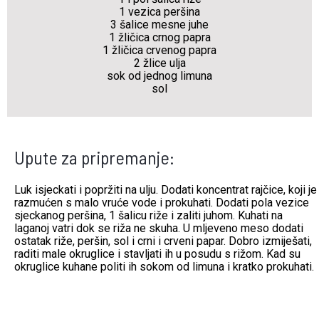
1 vezica peršina
3 šalice mesne juhe
1 žličica crnog papra
1 žličica crvenog papra
2 žlice ulja
sok od jednog limuna
sol
Upute za pripremanje:
Luk isjeckati i popržiti na ulju. Dodati koncentrat rajčice, koji je
razmućen s malo vruće vode i prokuhati. Dodati pola vezice
sjeckanog peršina, 1 šalicu riže i zaliti juhom. Kuhati na
laganoj vatri dok se riža ne skuha. U mljeveno meso dodati
ostatak riže, peršin, sol i crni i crveni papar. Dobro izmiješati,
raditi male okruglice i stavljati ih u posudu s rižom. Kad su
okruglice kuhane politi ih sokom od limuna i kratko prokuhati.