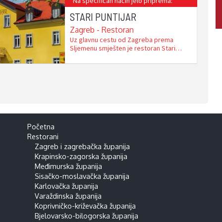
Na specifičan način jelo priprema:
STARI PUNTIJAR
Zagreb - Restoran
Uz glavnu cestu od Zagreba prema
Sljemenu smješten je restoran Stari
Puntijar. Očuvanje preko 180 godina duge
obiteljske ugostiteljske tradicije sada je
u rukama Zlatka Puntijara. Uz vlastito
parkiralište i veliku ljetnu terasu, u sali
restorana ukrašenoj starim slikama,
starim oružjem, lovačkim trofejima i
starim stropnim i zidnim svijećnjacima
može …
Početna
Restorani
Zagreb i zagrebačka županija
Krapinsko-zagorska županija
Međimurska županija
Sisačko-moslavačka županija
Karlovačka županija
Varaždinska županija
Koprivničko-križevačka županija
Bjelovarsko-bilogorska županija