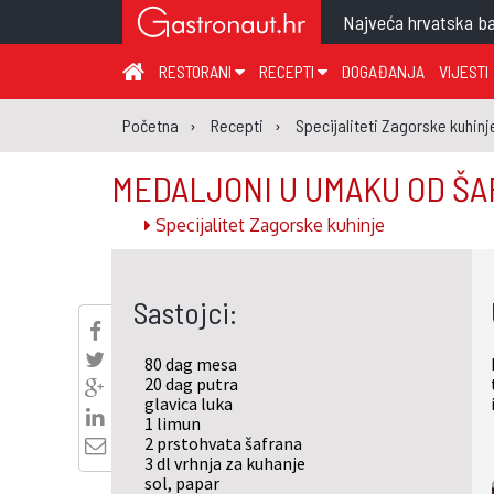
Najveća hrvatska ba
RESTORANI
RECEPTI
DOGAĐANJA
VIJESTI
ZAGREB I ZAGREBAČKA ŽUPANIJA
JUHA
PR
Početna
Recepti
Specijaliteti Zagorske kuhinj
MEĐIMURSKA ŽUPANIJA
GLAVNO JELO
ME
MEDALJONI U UMAKU OD Š
KARLOVAČKA ŽUPANIJA
PRILOG
UM
Specijalitet Zagorske kuhinje
KOPRIVNIČKO-KRIŽEVAČKA ŽUPANIJA
SALATA
DE
PRIMORSKO-GORANSKA ŽUPANIJA
PIZZA
NA
Sastojci:
VIROVITIČKO-PODRAVSKA ŽUPANIJA
BRODSKO-POSAVSKA ŽUPANIJA
80 dag mesa
OSJEČKO-BARANJSKA ŽUPANIJA
20 dag putra
glavica luka
VUKOVARSKO-SRIJEMSKA ŽUPANIJA
1 limun
2 prstohvata
šafrana
ISTARSKA ŽUPANIJA
3 dl
vrhnja za kuhanje
sol, papar