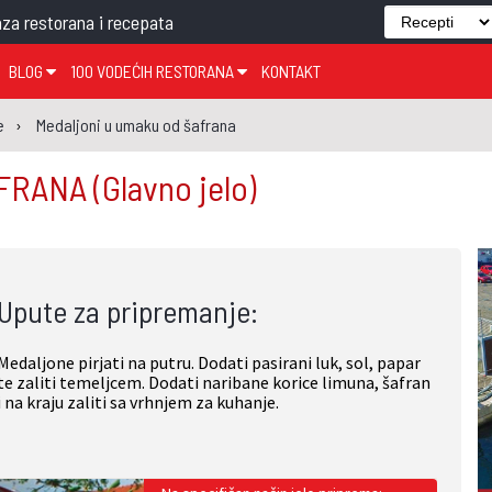
za restorana i recepata
BLOG
100 VODEĆIH RESTORANA
KONTAKT
EDJELO
TEMA TJEDNA
KRAPINSKO-ZAGORSKA ŽUPANIJA
GLASANJE
KNJIGE
ZANIMLJIVOSTI
e
Medaljoni u umaku od šafrana
ĐUJELO
KLUB
SISAČKO-MOSLAVAČKA ŽUPANIJA
GASTRO REGIJE
AFRANA
(Glavno jelo)
AK
VARAŽDINSKA ŽUPANIJA
SERT
BJELOVARSKO-BILOGORSKA ŽUPANIJA
PICI
LIČKO-SENJSKA ŽUPANIJA
Upute za pripremanje:
POŽEŠKO-SLAVONSKA ŽUPANIJA
ZADARSKA ŽUPANIJA
Medaljone pirjati na putru. Dodati pasirani luk, sol, papar
ŠIBENSKO-KNINSKA ŽUPANIJA
te zaliti temeljcem. Dodati naribane korice limuna, šafran
i na kraju zaliti sa vrhnjem za kuhanje.
SPLITSKO-DALMATINSKA ŽUPANIJA
DUBROVAČKO-NERETVANSKA ŽUPANIJA