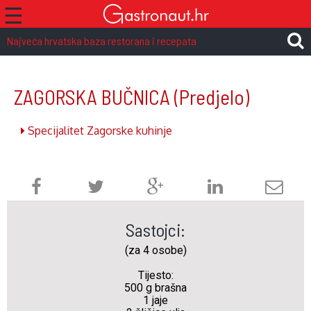
☰
Najveća hrvatska baza restorana i recepata
ZAGORSKA BUČNICA
(Predjelo)
Specijalitet Zagorske kuhinje
Sastojci:
(za 4 osobe)
Tijesto:
500 g brašna
1 jaje