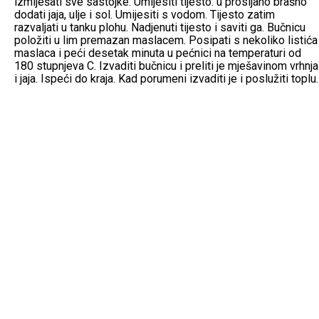
izmiješati sve sastojke. Umijesiti tijesto: u prosijano brašno
dodati jaja, ulje i sol. Umijesiti s vodom. Tijesto zatim
razvaljati u tanku plohu. Nadjenuti tijesto i saviti ga. Bučnicu
položiti u lim premazan maslacem. Posipati s nekoliko listića
maslaca i peći desetak minuta u pećnici na temperaturi od
180 stupnjeva C. Izvaditi bučnicu i preliti je mješavinom vrhnja
i jaja. Ispeći do kraja. Kad porumeni izvaditi je i poslužiti toplu.