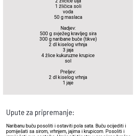
2 žličice ulja
1 žličica soli
voda
50 g maslaca
Nadjev:
500 g svježeg kravljeg sira
300 g naribane buče (tikve)
2 dl
kiselog vrhnja
3 jaja
4 žlice kukuruzne krupice
sol
Preljev:
2 dl kiselog vrhnja
1 jaje
Upute za pripremanje:
Naribanu buču posoliti i ostaviti pola sata. Buču ocijediti i
pomiješati sa sirom, vrhnjem, jajima i krupicom. Posoliti i