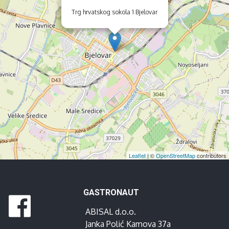
Trg hrvatskog sokola 1 Bjelovar
Leaflet
| ©
OpenStreetMap
contributors
GASTRONAUT
ABISAL d.o.o.
Janka Polić Kamova 37a