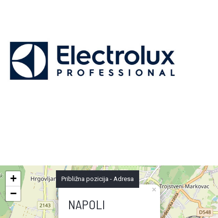
+
Približna pozicija - Adresa
×
−
NAPOLI