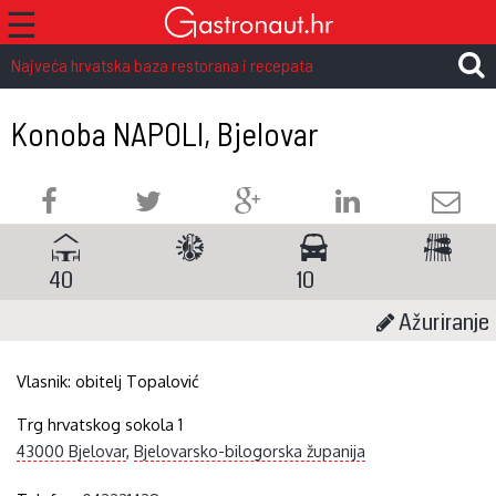
☰
Najveća hrvatska baza restorana i recepata
Konoba NAPOLI, Bjelovar
40
10
Ažuriranje
Vlasnik:
obitelj Topalović
Trg hrvatskog sokola 1
43000 Bjelovar
,
Bjelovarsko-bilogorska županija