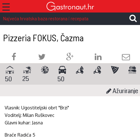
☰
Najveća hrvatska baza restorana i recepata
Pizzeria FOKUS, Čazma
25
50
50
Ažuriranje
Vlasnik:
Ugostiteljski obrt "Brzi"
Voditelj:
Milan Ruškovec
Glavni kuhar:
Jasna
Braće Radića 5