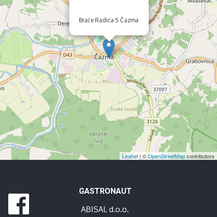
Braće Radića 5 Čazma
Leaflet
| ©
OpenStreetMap
contributors
GASTRONAUT
ABISAL d.o.o.