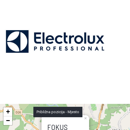
+
Približna pozicija - Mjesto
×
−
FOKUS