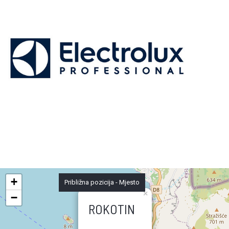
+
Približna pozicija - Mjesto
×
−
ROKOTIN