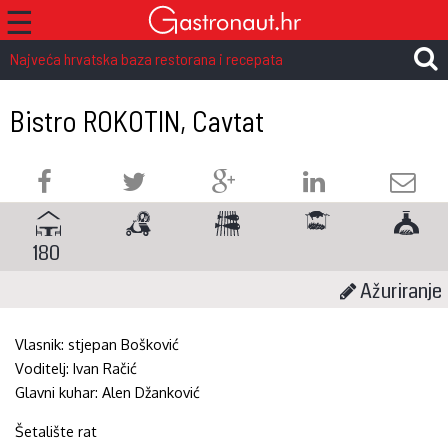
☰
Najveća hrvatska baza restorana i recepata
Bistro ROKOTIN, Cavtat
180
Ažuriranje
Vlasnik:
stjepan Bošković
Voditelj:
Ivan Račić
Glavni kuhar:
Alen Džanković
Šetalište rat