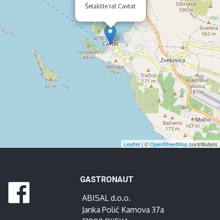
Šetalište rat Cavtat
Leaflet
| ©
OpenStreetMap
contributors
GASTRONAUT
ABISAL d.o.o.
Janka Polić Kamova 37a