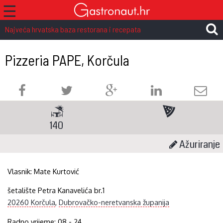
☰
Najveća hrvatska baza restorana i recepata
Pizzeria PAPE, Korčula
140
Ažuriranje
Vlasnik:
Mate Kurtović
šetalište Petra Kanavelića br.1
20260 Korčula
,
Dubrovačko-neretvanska županija
Radno vrijeme: 08 - 24