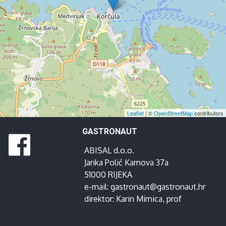
Leaflet
| ©
OpenStreetMap
contributors
GASTRONAUT
ABISAL d.o.o.
Janka Polić Kamova 37a
51000 RIJEKA
e-mail:
gastronaut@gastronaut.hr
direktor:
Karin Mimica
, prof