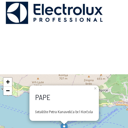
+
×
−
PAPE
šetalište Petra Kanavelića br.1 Korčula