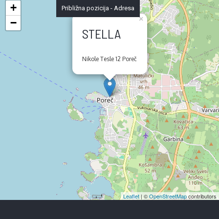
+
Približna pozicija - Adresa
×
−
STELLA
Nikole Tesle 12 Poreč
Leaflet
| ©
OpenStreetMap
contributors