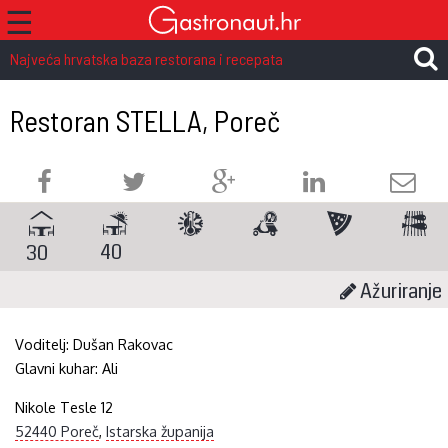
☰
Najveća hrvatska baza restorana i recepata
Restoran STELLA, Poreč
40
30
Ažuriranje
Voditelj:
Dušan Rakovac
Glavni kuhar:
Ali
Nikole Tesle 12
52440 Poreč
,
Istarska županija