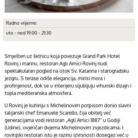
Radno vrijeme:
uto - ned 19:00 - 21:30
Smješten uz šetnicu koja povezuje Grand Park Hotel
Rovinj i marinu, restoran Agli Amici Rovinj nudi
spektakularan pogled na otok Sv. Katarina i starogradsku
jezgru. S terase odiše elegancija, mirisi mora i
profinjenost, dok se u interijeru sljubljuju vrhunski dizajn i
topla mediteranska atmosfera.
U Rovinj je kuhinju s Michelinovim potpisom donio slavni
talijanski chef Emanuele Scarello, čija obitelj već
generacijama vodi restoran „Agli Amici 1887“ u Godiji
(Udine), ovjenčan dvjema Michelinovim zvjezdicama. I
rovinjski restoran istu je razinu izvrsnosti dosegao već u