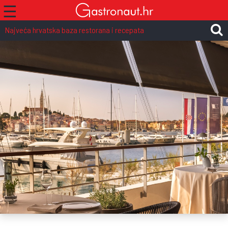
☰
Najveća hrvatska baza restorana i recepata