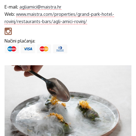
E-mail:
agliamici@maistra.hr
Web:
www.maistra.com/properties/grand-park-hotel-
rovinj/restaurants-bars/agli-amici-rovinj/
Načini plaćanja: