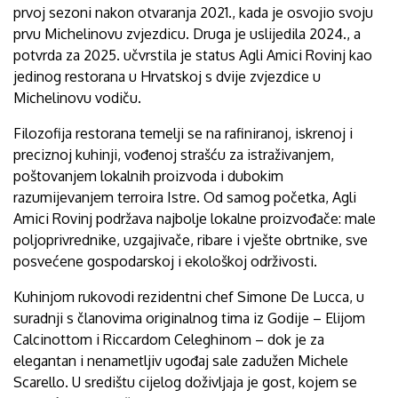
prvoj sezoni nakon otvaranja 2021., kada je osvojio svoju
prvu Michelinovu zvjezdicu. Druga je uslijedila 2024., a
potvrda za 2025. učvrstila je status Agli Amici Rovinj kao
jedinog restorana u Hrvatskoj s dvije zvjezdice u
Michelinovu vodiču.
Filozofija restorana temelji se na rafiniranoj, iskrenoj i
preciznoj kuhinji, vođenoj strašću za istraživanjem,
poštovanjem lokalnih proizvoda i dubokim
razumijevanjem terroira Istre. Od samog početka, Agli
Amici Rovinj podržava najbolje lokalne proizvođače: male
poljoprivrednike, uzgajivače, ribare i vješte obrtnike, sve
posvećene gospodarskoj i ekološkoj održivosti.
Kuhinjom rukovodi rezidentni chef Simone De Lucca, u
suradnji s članovima originalnog tima iz Godije – Elijom
Calcinottom i Riccardom Celeghinom – dok je za
elegantan i nenametljiv ugođaj sale zadužen Michele
Scarello. U središtu cijelog doživljaja je gost, kojem se