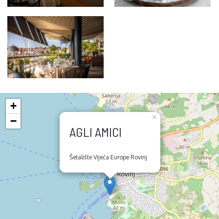
+
×
−
AGLI AMICI
Šetalište Vijeća Europe Rovinj