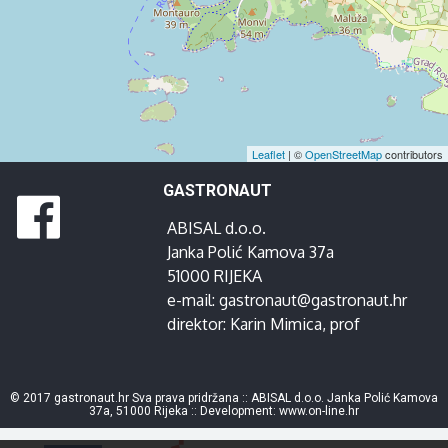
Leaflet
| ©
OpenStreetMap
contributors
GASTRONAUT
ABISAL d.o.o.
Janka Polić Kamova 37a
51000 RIJEKA
e-mail:
gastronaut@gastronaut.hr
direktor:
Karin Mimica
, prof
© 2017 gastronaut.hr Sva prava pridržana :: ABISAL d.o.o. Janka Polić Kamova
37a, 51000 Rijeka :: Development:
www.on-line.hr