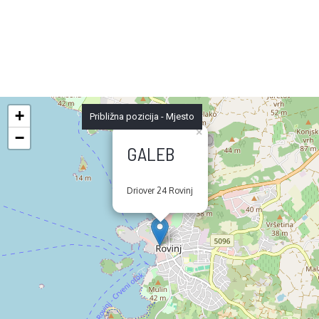
+
Približna pozicija - Mjesto
×
−
GALEB
Driover 24 Rovinj