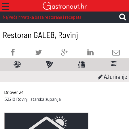
☰
Najveća hrvatska baza restorana i recepata
Restoran GALEB, Rovinj
Ažuriranje
Driover 24
52210 Rovinj
,
Istarska županija