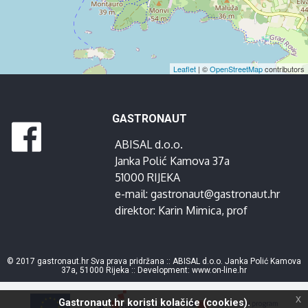
Leaflet
| ©
OpenStreetMap
contributors
GASTRONAUT
ABISAL d.o.o.
Janka Polić Kamova 37a
51000 RIJEKA
e-mail:
gastronaut@gastronaut.hr
direktor:
Karin Mimica
, prof
© 2017 gastronaut.hr Sva prava pridržana :: ABISAL d.o.o. Janka Polić Kamova
37a, 51000 Rijeka :: Development:
www.on-line.hr
x
Gastronaut.hr koristi kolačiće (cookies).