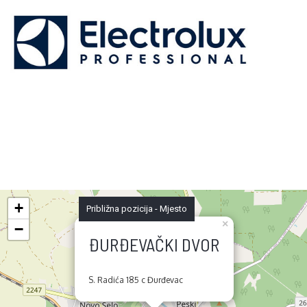
+
Približna pozicija - Mjesto
×
−
ĐURĐEVAČKI DVOR
S. Radića 185 c Đurđevac