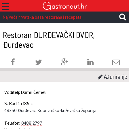
☰
Najveća hrvatska baza restorana i recepata
Restoran ĐURĐEVAČKI DVOR,
Đurđevac
Ažuriranje
Voditelj:
Damir Černeli
S. Radića 185 c
48350 Đurđevac
,
Koprivničko-križevačka županija
Telefon:
048812797