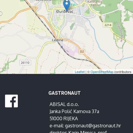
Leaflet
| ©
OpenStreetMap
contributors
GASTRONAUT
ABISAL d.o.o.
Janka Polić Kamova 37a
51000 RIJEKA
e-mail:
gastronaut@gastronaut.hr
direktor:
Karin Mimica
, prof