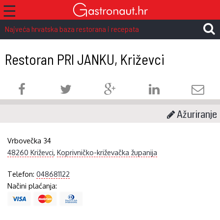
☰
Najveća hrvatska baza restorana i recepata
Restoran PRI JANKU, Križevci
Ažuriranje
Vrbovečka 34
48260 Križevci
,
Koprivničko-križevačka županija
Telefon:
048681122
Načini plaćanja: