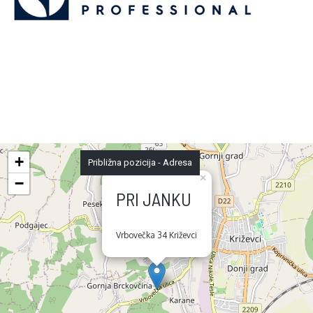
+
Približna pozicija - Adresa
×
−
PRI JANKU
Vrbovečka 34 Križevci