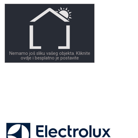
Nemamo još sliku vašeg objekta. Kliknite
ovdje i besplatno je postavite