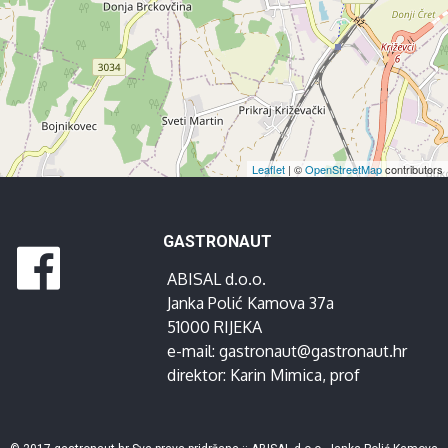
Leaflet
| ©
OpenStreetMap
contributors
GASTRONAUT
ABISAL d.o.o.
Janka Polić Kamova 37a
51000 RIJEKA
e-mail:
gastronaut@gastronaut.hr
direktor:
Karin Mimica
, prof