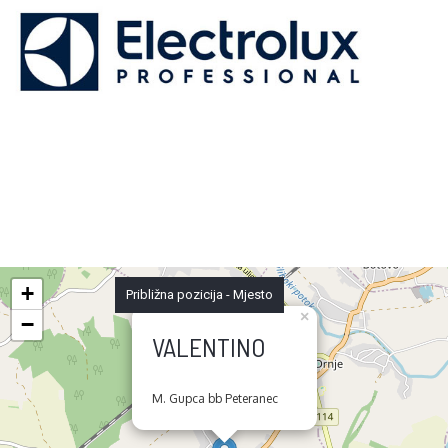
+
Približna pozicija - Mjesto
×
−
VALENTINO
M. Gupca bb Peteranec