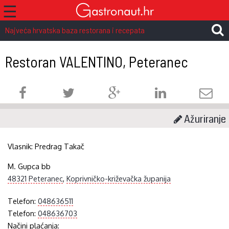
☰
Najveća hrvatska baza restorana i recepata
Restoran VALENTINO, Peteranec
Ažuriranje
Vlasnik:
Predrag Takač
M. Gupca bb
48321 Peteranec
,
Koprivničko-križevačka županija
Telefon:
048636511
Telefon:
048636703
Načini plaćanja: