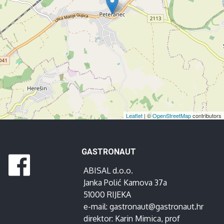
Leaflet
| ©
OpenStreetMap
contributors
GASTRONAUT
ABISAL d.o.o.
Janka Polić Kamova 37a
51000 RIJEKA
e-mail:
gastronaut@gastronaut.hr
direktor:
Karin Mimica
, prof