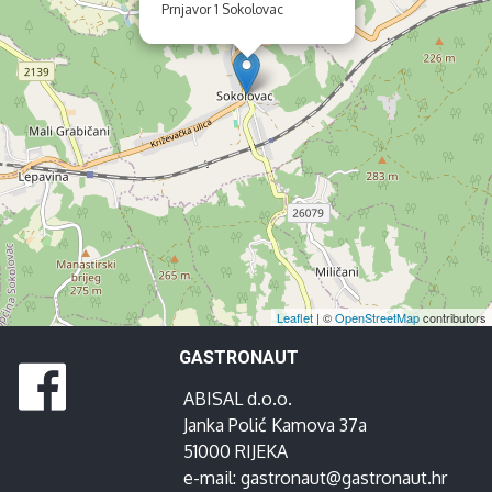
Prnjavor 1 Sokolovac
Leaflet
| ©
OpenStreetMap
contributors
GASTRONAUT
ABISAL d.o.o.
Janka Polić Kamova 37a
51000 RIJEKA
e-mail:
gastronaut@gastronaut.hr