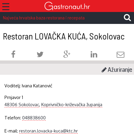
☰
Najveća hrvatska baza restorana i recepata
Restoran LOVAČKA KUĆA, Sokolovac
Ažuriranje
Voditelj:
Ivana Katanović
Prnjavor 1
48306 Sokolovac
,
Koprivničko-križevačka županija
Telefon:
048838600
E-mail:
restoran.lovacka-kuca@ktc.hr