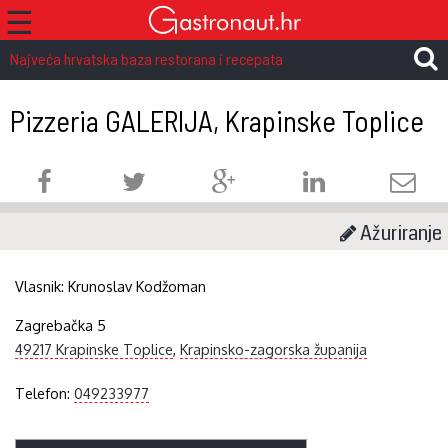
☰
Najveća hrvatska baza restorana i recepata
Pizzeria GALERIJA, Krapinske Toplice
Ažuriranje
Vlasnik:
Krunoslav Kodžoman
Zagrebačka 5
49217 Krapinske Toplice
,
Krapinsko-zagorska županija
Telefon:
049233977