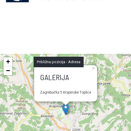
+
Približna pozicija - Adresa
×
−
GALERIJA
Zagrebačka 5 Krapinske Toplice