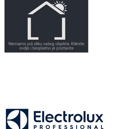
Nemamo još sliku vašeg objekta. Kliknite
ovdje i besplatno je postavite