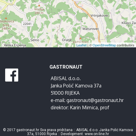
Leaflet
| ©
OpenStreetMap
contributors
GASTRONAUT
ABISAL d.o.o.
Janka Polić Kamova 37a
51000 RIJEKA
e-mail:
gastronaut@gastronaut.hr
direktor:
Karin Mimica
, prof
© 2017 gastronaut.hr Sva prava pridržana :: ABISAL d.o.o. Janka Polić Kamova
37a, 51000 Rijeka :: Development:
www.on-line.hr