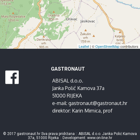
Leaflet
| ©
OpenStreetMap
contributors
GASTRONAUT
ABISAL d.o.o.
Janka Polić Kamova 37a
51000 RIJEKA
e-mail:
gastronaut@gastronaut.hr
direktor:
Karin Mimica
, prof
© 2017 gastronaut.hr Sva prava pridržana :: ABISAL d.o.o. Janka Polić Kamova
37a, 51000 Rijeka :: Development:
www.on-line.hr