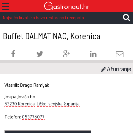
☰
Najveća hrvatska baza restorana i recepata
Buffet DALMATINAC, Korenica
Ažuriranje
Vlasnik:
Drago Ramljak
Josipa Jovića bb
53230 Korenica
,
Ličko-senjska županija
Telefon:
053776077