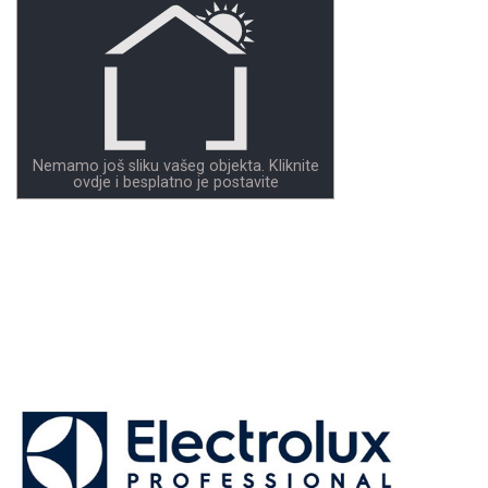
Nemamo još sliku vašeg objekta. Kliknite
ovdje i besplatno je postavite