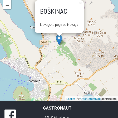
×
−
BOŠKINAC
Novaljsko polje bb Novalja
Leaflet
| ©
OpenStreetMap
contributors
GASTRONAUT
ABISAL d.o.o.