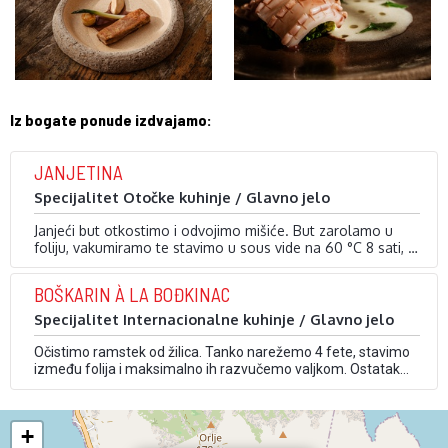
Iz bogate ponude izdvajamo:
JANJETINA
Specijalitet Otočke kuhinje / Glavno jelo
Janjeći but otkostimo i odvojimo mišiće. But zarolamo u
foliju, vakumiramo te stavimo u sous vide na 60 °C 8 sati, a
mišiće na istu temperaturu 3,5 h. Janjeće kosti zapečemo u
Dodamo rajčicu i vodu u količini da duplo …
pećnici s korjenastim povrćem, prebacimo u lonac te
BOŠKARIN À LA BOĐKINAC
podlijemo vinom.
Specijalitet Internacionalne kuhinje / Glavno jelo
Očistimo ramstek od žilica. Tanko narežemo 4 fete, stavimo
između folija i maksimalno ih razvučemo valjkom. Ostatak
ramsteka nasjeckamo na jako sitno, pazeći da izvučemo sve
žilice iz mesa. Čili, đumbir i ljutiku narežemo na brunoise (jako
sitne kockice) te kratko popržimo na maslinovom ulju.
+
Ohladimo i time začinimo smjesu …