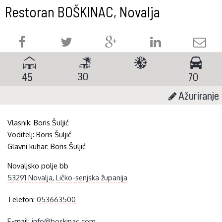
Restoran BOŠKINAC, Novalja
30
45
70
Ažuriranje
Vlasnik:
Boris Šuljić
Voditelj:
Boris Šuljić
Glavni kuhar:
Boris Šuljić
Novaljsko polje bb
53291 Novalja
,
Ličko-senjska županija
Telefon:
053663500
E-mail:
info@boskinac.com