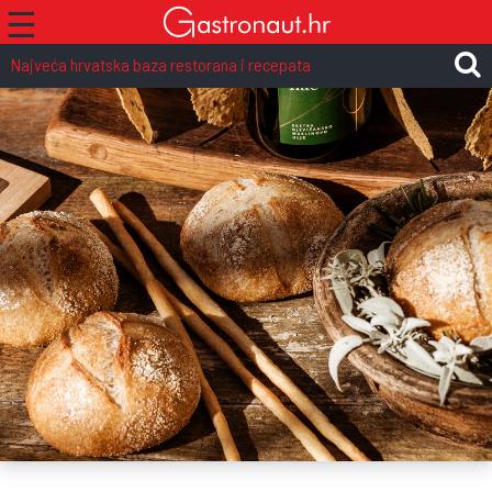
☰
Najveća hrvatska baza restorana i recepata