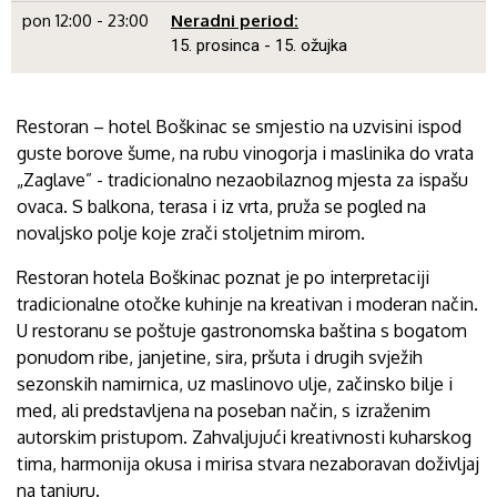
pon 12:00 - 23:00
Neradni period:
15. prosinca - 15. ožujka
Restoran – hotel Boškinac se smjestio na uzvisini ispod
guste borove šume, na rubu vinogorja i maslinika do vrata
„Zaglave” - tradicionalno nezaobilaznog mjesta za ispašu
ovaca. S balkona, terasa i iz vrta, pruža se pogled na
novaljsko polje koje zrači stoljetnim mirom.
Restoran hotela Boškinac poznat je po interpretaciji
tradicionalne otočke kuhinje na kreativan i moderan način.
U restoranu se poštuje gastronomska baština s bogatom
ponudom ribe, janjetine, sira, pršuta i drugih svježih
sezonskih namirnica, uz maslinovo ulje, začinsko bilje i
med, ali predstavljena na poseban način, s izraženim
autorskim pristupom. Zahvaljujući kreativnosti kuharskog
tima, harmonija okusa i mirisa stvara nezaboravan doživljaj
na tanjuru.