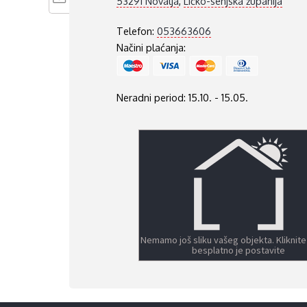
53291 Novalja
,
Ličko-senjska županija
Telefon:
053663606
Načini plaćanja:
Neradni period: 15.10. - 15.05.
Nemamo još sliku vašeg objekta. Kliknite
besplatno je postavite