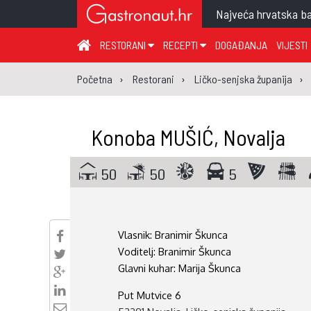
Najveća hrvatska ba
RESTORANI
RECEPTI
DOGAĐANJA
VIJESTI
ZAGREB I ZAGREBAČKA ŽUPANIJA
JUHA
PR
Početna
Restorani
Ličko-senjska županija
MEĐIMURSKA ŽUPANIJA
GLAVNO JELO
ME
KARLOVAČKA ŽUPANIJA
PRILOG
UM
Konoba MUŠIĆ, Novalja
KOPRIVNIČKO-KRIŽEVAČKA ŽUPANIJA
SALATA
DE
PRIMORSKO-GORANSKA ŽUPANIJA
PIZZA
NA
50
50
5
VIROVITIČKO-PODRAVSKA ŽUPANIJA
BRODSKO-POSAVSKA ŽUPANIJA
Vlasnik:
Branimir Škunca
OSJEČKO-BARANJSKA ŽUPANIJA
Voditelj:
Branimir Škunca
VUKOVARSKO-SRIJEMSKA ŽUPANIJA
Glavni kuhar:
Marija Škunca
ISTARSKA ŽUPANIJA
Put Mutvice 6