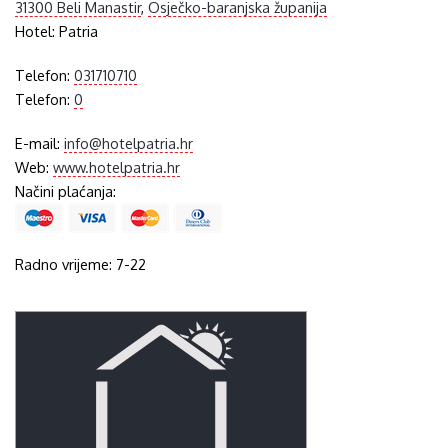
31300 Beli Manastir
,
Osječko-baranjska županija
Hotel:
Patria
Telefon:
031710710
Telefon:
0
E-mail:
info@hotelpatria.hr
Web:
www.hotelpatria.hr
Načini plaćanja:
Radno vrijeme: 7-22