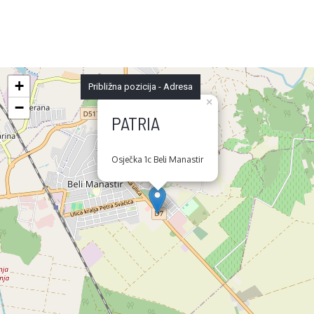
+
Približna pozicija - Adresa
×
−
PATRIA
Osječka 1c Beli Manastir