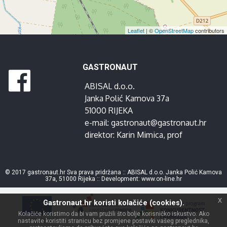
Leaflet
| ©
OpenStreetMap
contributors
GASTRONAUT
ABISAL d.o.o.
Janka Polić Kamova 37a
51000 RIJEKA
e-mail:
gastronaut@gastronaut.hr
direktor:
Karin Mimica
, prof
© 2017 gastronaut.hr Sva prava pridržana :: ABISAL d.o.o. Janka Polić Kamova
37a, 51000 Rijeka :: Development:
www.on-line.hr
x
Gastronaut.hr koristi kolačiće (cookies).
Kolačiće koristimo da bi vam pružili što bolje korisničko iskustvo. Ako
nastavite koristiti stranicu bez promjene postavki vašeg preglednika,