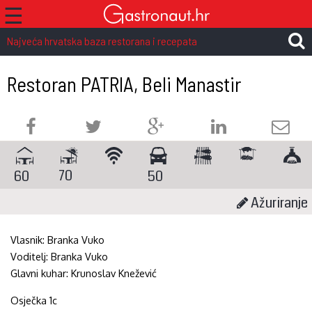
☰
Najveća hrvatska baza restorana i recepata
Restoran PATRIA, Beli Manastir
70
60
50
Ažuriranje
Vlasnik:
Branka Vuko
Voditelj:
Branka Vuko
Glavni kuhar:
Krunoslav Knežević
Osječka 1c