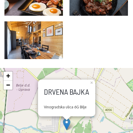
+
×
−
DRVENA BAJKA
Vinogradska ulica 6G Bilje