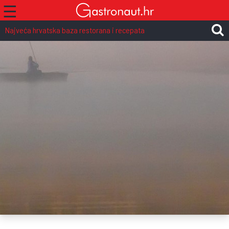
☰
Najveća hrvatska baza restorana i recepata