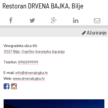
Restoran DRVENA BAJKA, Bilje
Ažuriranje
Vinogradska ulica 6G
31327 Bilje
,
Osječko-baranjska županija
Telefon:
0916099999
E-mail:
info@drvenabajka.hr
Web:
www.drvenabajka.hr