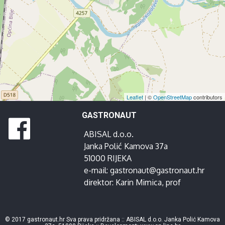
Leaflet
| ©
OpenStreetMap
contributors
GASTRONAUT
ABISAL d.o.o.
Janka Polić Kamova 37a
51000 RIJEKA
e-mail:
gastronaut@gastronaut.hr
direktor:
Karin Mimica
, prof
© 2017 gastronaut.hr Sva prava pridržana :: ABISAL d.o.o. Janka Polić Kamova