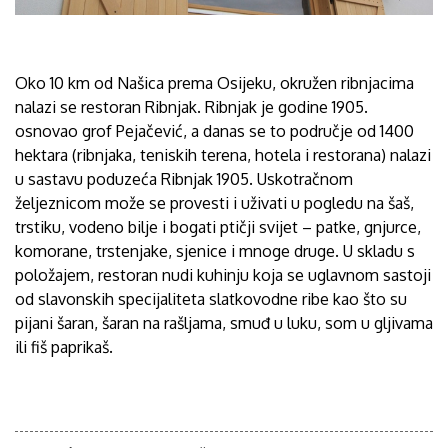
Oko 10 km od Našica prema Osijeku, okružen ribnjacima
nalazi se restoran Ribnjak. Ribnjak je godine 1905.
osnovao grof Pejačević, a danas se to područje od 1400
hektara (ribnjaka, teniskih terena, hotela i restorana) nalazi
u sastavu poduzeća Ribnjak 1905. Uskotračnom
željeznicom može se provesti i uživati u pogledu na šaš,
trstiku, vodeno bilje i bogati ptičji svijet – patke, gnjurce,
komorane, trstenjake, sjenice i mnoge druge. U skladu s
položajem, restoran nudi kuhinju koja se uglavnom sastoji
od slavonskih specijaliteta slatkovodne ribe kao što su
pijani šaran, šaran na rašljama, smuđ u luku, som u gljivama
ili fiš paprikaš.