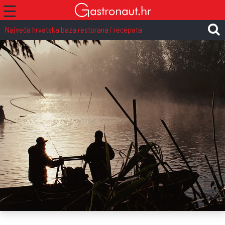
☰
Najveća hrvatska baza restorana i recepata