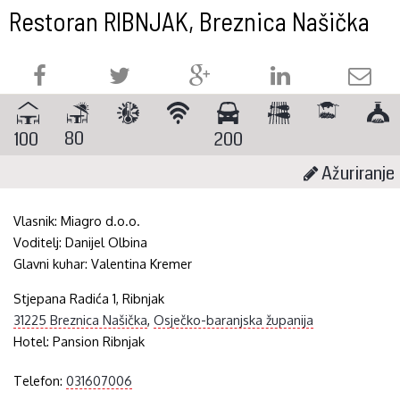
Restoran RIBNJAK, Breznica Našička
80
100
200
Ažuriranje
Vlasnik:
Miagro d.o.o.
Voditelj:
Danijel Olbina
Glavni kuhar:
Valentina Kremer
Stjepana Radića 1, Ribnjak
31225 Breznica Našička
,
Osječko-baranjska županija
Hotel:
Pansion Ribnjak
Telefon:
031607006