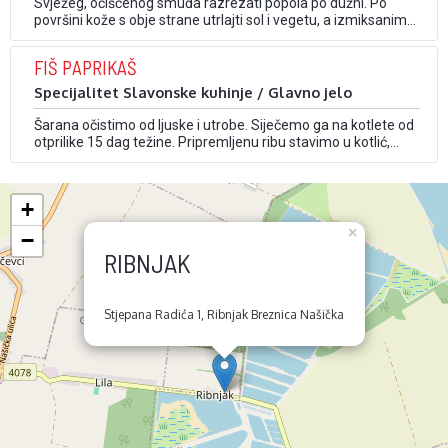
Svježeg, očišćenog smuđa razrezati popola po dužni. Po
površini kože s obje strane utrlajti sol i vegetu, a izmiksanim
češnjakom u unutrašnju stranu. Položiti polovice u
vatrostalnu zdjelu i posipati ostatkom luka. Tako pripremljenu
FIŠ PAPRIKAŠ
ribu preliti s 0,2 l vrela ulja. Peći u pečnici na 200°C oko 10-15
minuta. Zatim …
Specijalitet Slavonske kuhinje / Glavno jelo
Šarana očistimo od ljuske i utrobe. Siječemo ga na kotlete od
otprilike 15 dag težine. Pripremljenu ribu stavimo u kotlić,
dodamo mljeveni luk, koncentrat od rajčice, feferone i sol
(može se staviti i iznutrice, ali ih se prethodno mora dobro
izgnječiti). Kada fiš prokuha, dodajemo slatku papriku. Fiš
+
mora kuhati …
×
−
RIBNJAK
Stjepana Radića 1, Ribnjak Breznica Našička