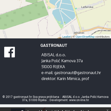
Leaflet
| ©
OpenStreetMap
contributors
GASTRONAUT
ABISAL d.o.o.
Janka Polić Kamova 37a
51000 RIJEKA
e-mail:
gastronaut@gastronaut.hr
direktor:
Karin Mimica
, prof
© 2017 gastronaut.hr Sva prava pridržana :: ABISAL d.o.o. Janka Polić Kamova
37a, 51000 Rijeka :: Development:
www.on-line.hr
x