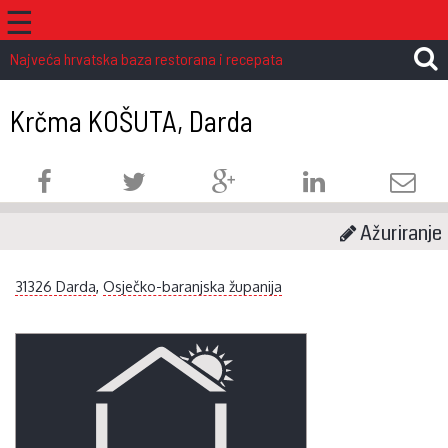
☰
Najveća hrvatska baza restorana i recepata
Krčma KOŠUTA, Darda
Ažuriranje
31326 Darda
,
Osječko-baranjska županija