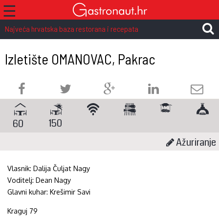
☰
Najveća hrvatska baza restorana i recepata
Izletište OMANOVAC, Pakrac
150
60
Ažuriranje
Vlasnik:
Dalija Čuljat Nagy
Voditelj:
Dean Nagy
Glavni kuhar:
Krešimir Savi
Kraguj 79