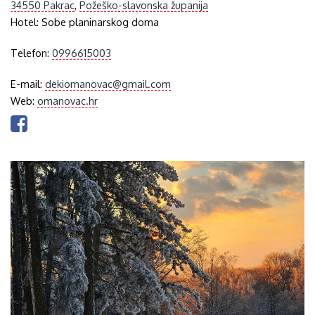
34550 Pakrac
,
Požeško-slavonska županija
Hotel:
Sobe planinarskog doma
Telefon:
0996615003
E-mail:
dekiomanovac@gmail.com
Web:
omanovac.hr