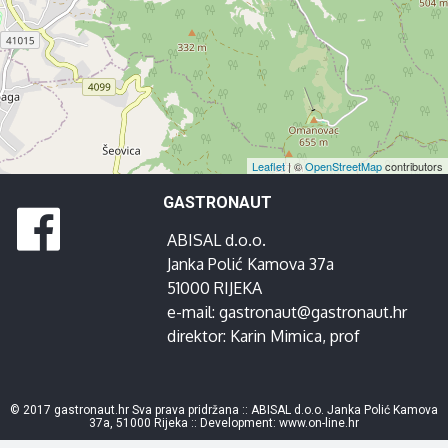
Leaflet
| ©
OpenStreetMap
contributors
GASTRONAUT
ABISAL d.o.o.
Janka Polić Kamova 37a
51000 RIJEKA
e-mail:
gastronaut@gastronaut.hr
direktor:
Karin Mimica
, prof
© 2017 gastronaut.hr Sva prava pridržana :: ABISAL d.o.o. Janka Polić Kamova
37a, 51000 Rijeka :: Development:
www.on-line.hr