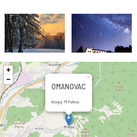
+
×
−
OMANOVAC
Kraguj 79 Pakrac