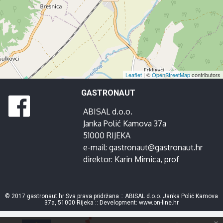
Leaflet
| ©
OpenStreetMap
contributors
GASTRONAUT
ABISAL d.o.o.
Janka Polić Kamova 37a
51000 RIJEKA
e-mail:
gastronaut@gastronaut.hr
direktor:
Karin Mimica
, prof
© 2017 gastronaut.hr Sva prava pridržana :: ABISAL d.o.o. Janka Polić Kamova
37a, 51000 Rijeka :: Development:
www.on-line.hr