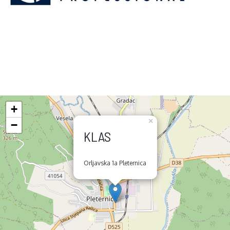
+
×
−
KLAS
Orljavska 1a Pleternica