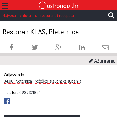
☰
Najveća hrvatska baza restorana i recepata
Restoran KLAS, Pleternica
Ažuriranje
Orljavska 1a
34310 Pleternica
,
Požeško-slavonska županija
Telefon:
0989321854