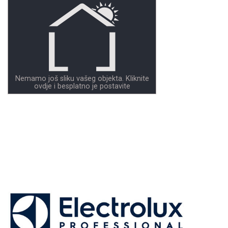
Nemamo još sliku vašeg objekta. Kliknite
ovdje i besplatno je postavite