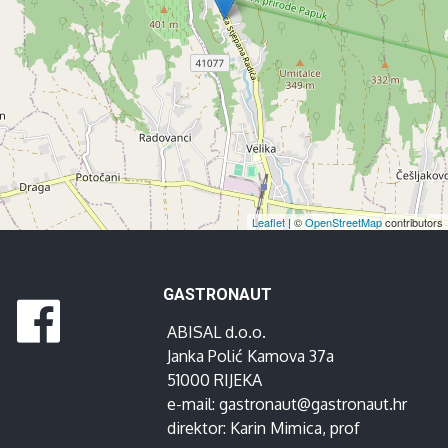
Leaflet
| ©
OpenStreetMap
contributors
GASTRONAUT
ABISAL d.o.o.
Janka Polić Kamova 37a
51000 RIJEKA
e-mail:
gastronaut@gastronaut.hr
direktor:
Karin Mimica
, prof