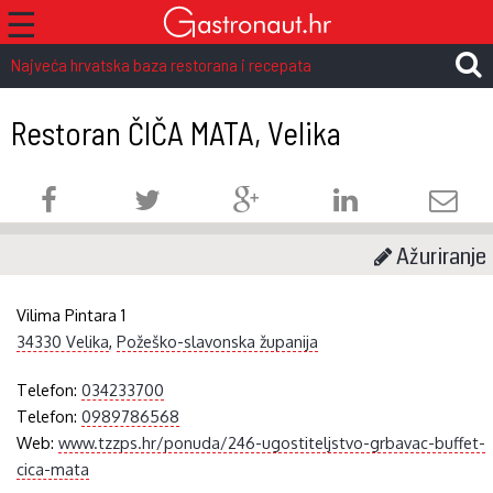
☰
Najveća hrvatska baza restorana i recepata
Restoran ČIČA MATA, Velika
Ažuriranje
Vilima Pintara 1
34330 Velika
,
Požeško-slavonska županija
Telefon:
034233700
Telefon:
0989786568
Web:
www.tzzps.hr/ponuda/246-ugostiteljstvo-grbavac-buffet-
cica-mata