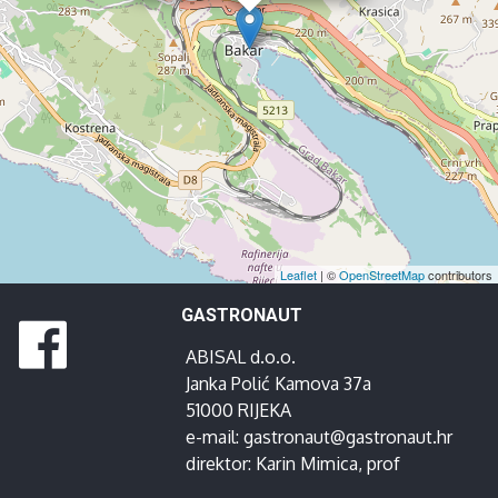
Leaflet
| ©
OpenStreetMap
contributors
GASTRONAUT
ABISAL d.o.o.
Janka Polić Kamova 37a
51000 RIJEKA
e-mail:
gastronaut@gastronaut.hr
direktor:
Karin Mimica
, prof