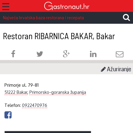
☰
Najveća hrvatska baza restorana i recepata
Restoran RIBARNICA BAKAR, Bakar
Ažuriranje
Primorje ul. 79-81
51222 Bakar
,
Primorsko-goranska županija
Telefon:
0922470976