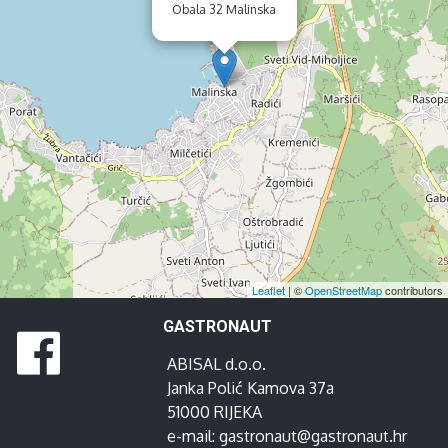
Obala 32 Malinska
Leaflet
| ©
OpenStreetMap
contributors
GASTRONAUT
ABISAL d.o.o.
Janka Polić Kamova 37a
51000 RIJEKA
e-mail:
gastronaut@gastronaut.hr