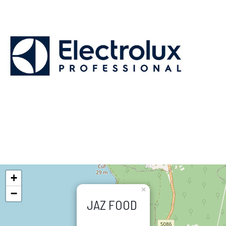
+
×
−
JAZ FOOD