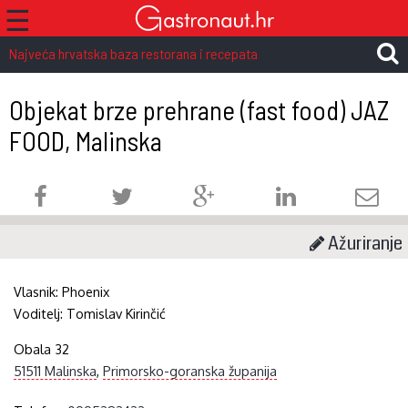
☰
Najveća hrvatska baza restorana i recepata
Objekat brze prehrane (fast food) JAZ
FOOD, Malinska
Ažuriranje
Vlasnik:
Phoenix
Voditelj:
Tomislav Kirinčić
Obala 32
51511 Malinska
,
Primorsko-goranska županija