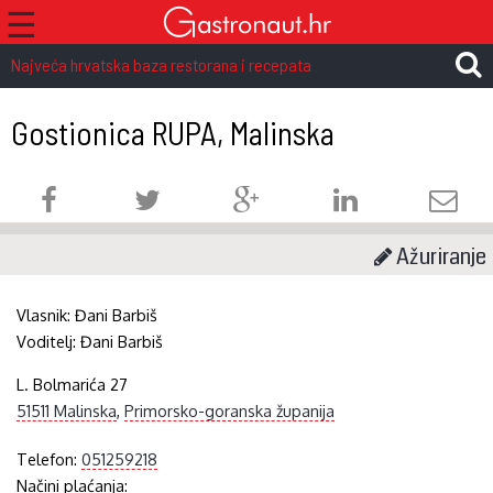
☰
Najveća hrvatska baza restorana i recepata
Gostionica RUPA, Malinska
Ažuriranje
Vlasnik:
Đani Barbiš
Voditelj:
Đani Barbiš
L. Bolmarića 27
51511 Malinska
,
Primorsko-goranska županija
Telefon:
051259218
Načini plaćanja: