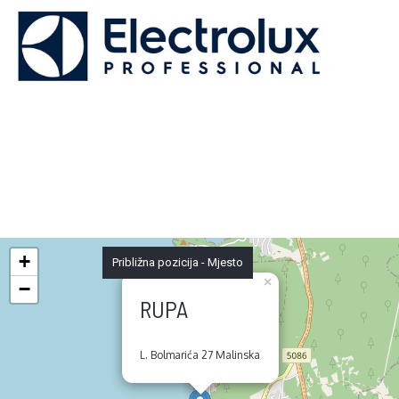
+
Približna pozicija - Mjesto
×
−
RUPA
L. Bolmarića 27 Malinska