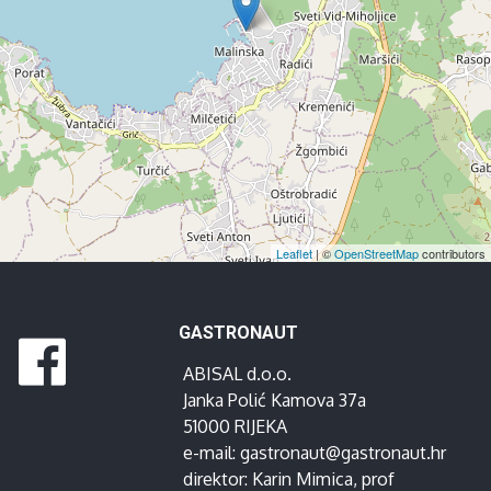
Leaflet
| ©
OpenStreetMap
contributors
GASTRONAUT
ABISAL d.o.o.
Janka Polić Kamova 37a
51000 RIJEKA
e-mail:
gastronaut@gastronaut.hr
direktor:
Karin Mimica
, prof