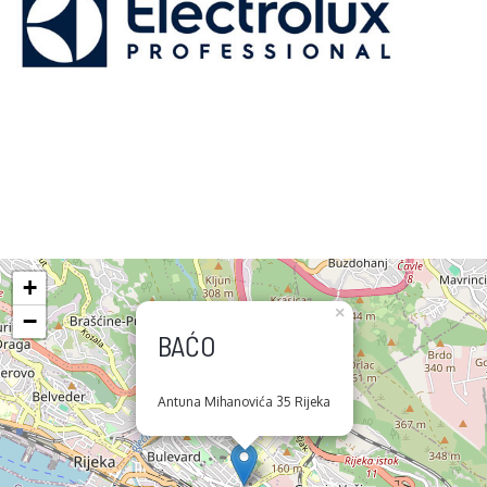
+
×
−
BAĆO
Antuna Mihanovića 35 Rijeka