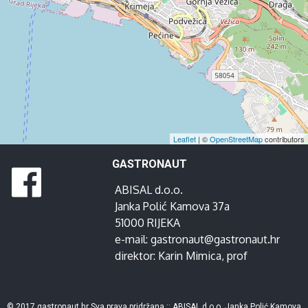
Leaflet
| ©
OpenStreetMap
contributors
GASTRONAUT
ABISAL d.o.o.
Janka Polić Kamova 37a
51000 RIJEKA
e-mail:
gastronaut@gastronaut.hr
direktor:
Karin Mimica
, prof
© 2017 gastronaut.hr Sva prava pridržana :: ABISAL d.o.o. Janka Polić Kamova