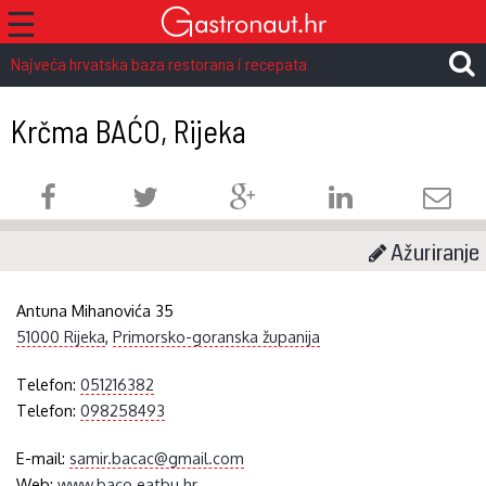
☰
Najveća hrvatska baza restorana i recepata
Krčma BAĆO, Rijeka
Ažuriranje
Antuna Mihanovića 35
51000 Rijeka
,
Primorsko-goranska županija
Telefon:
051216382
Telefon:
098258493
E-mail:
samir.bacac@gmail.com
Web:
www.baco.eatbu.hr