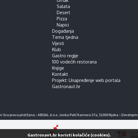
Salata
Desert
Pizza
Napici
Događanja
Tema tjedna
Vijesti
Klub
Gastro regije
100 vodećih restorana
Knjige
Kontakt
Projekt: Unapređenje web portala
Gastronaut.hr
r Sva prava pridržana :: ABISAL d.o.o. Janka Polić Kamova 37a, 51000 Rijeka :: Developm
Gastronaut.hr koristi kolačiće (cookies).