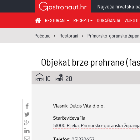
Najveća hrvatska ba
RESTORANI
RECEPTI
DOGAĐANJA
VIJESTI
ZAGREB I ZAGREBAČKA ŽUPANIJA
JUHA
PR
Početna
Restorani
Primorsko-goranska župani
MEĐIMURSKA ŽUPANIJA
GLAVNO JELO
ME
KARLOVAČKA ŽUPANIJA
PRILOG
UM
Objekat brze prehrane (fa
KOPRIVNIČKO-KRIŽEVAČKA ŽUPANIJA
SALATA
DE
PRIMORSKO-GORANSKA ŽUPANIJA
PIZZA
NA
10
20
VIROVITIČKO-PODRAVSKA ŽUPANIJA
BRODSKO-POSAVSKA ŽUPANIJA
Vlasnik:
Dulcis Vita d.o.o.
OSJEČKO-BARANJSKA ŽUPANIJA
Starčevićeva 11a
VUKOVARSKO-SRIJEMSKA ŽUPANIJA
51000 Rijeka
,
Primorsko-goranska županij
ISTARSKA ŽUPANIJA
Telefon:
051330653