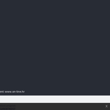
ent:
www.on-line.hr
x