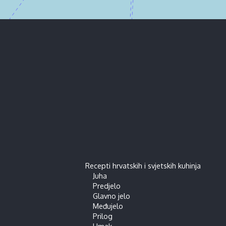
Recepti hrvatskih i svjetskih kuhinja
Juha
Predjelo
Glavno jelo
Međujelo
Prilog
Umak