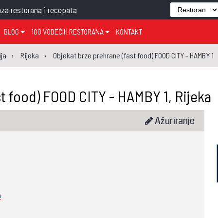
za restorana i recepata
BLOG
100 VODEĆIH RESTORANA
KONTAKT
EDJELO
TEMA TJEDNA
KRAPINSKO-ZAGORSKA ŽUPANIJA
GLASANJE
KNJIGE
ZANIMLJIVOSTI
ja
Rijeka
Objekat brze prehrane (fast food) FOOD CITY - HAMBY 1
ĐUJELO
KLUB
SISAČKO-MOSLAVAČKA ŽUPANIJA
GASTRO REGIJE
AK
VARAŽDINSKA ŽUPANIJA
st food) FOOD CITY - HAMBY 1, Rijeka
SERT
BJELOVARSKO-BILOGORSKA ŽUPANIJA
PICI
LIČKO-SENJSKA ŽUPANIJA
Ažuriranje
POŽEŠKO-SLAVONSKA ŽUPANIJA
ZADARSKA ŽUPANIJA
ŠIBENSKO-KNINSKA ŽUPANIJA
SPLITSKO-DALMATINSKA ŽUPANIJA
a
DUBROVAČKO-NERETVANSKA ŽUPANIJA