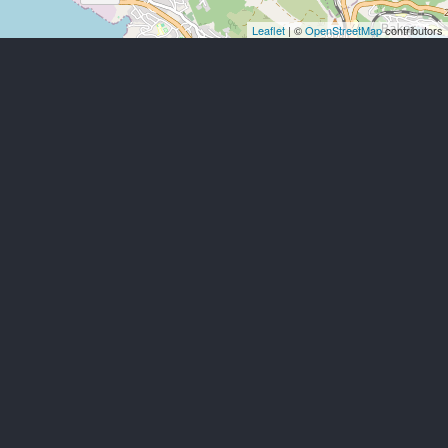
Leaflet
| ©
OpenStreetMap
contributors