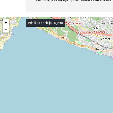
+
Približna pozicija - Mjesto
−