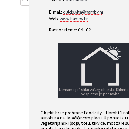
E-mail:
dulcis.vita@hamby.hr
Web:
www.hamby.hr
Radno vrijeme: 06- 02
Nemamo još sliku vašeg objekta. Kliknite
besplatno je postavite
Objekt brze prehrane Food city – Hambi 1 nal
autobusa na Jalačićevom placu. U ponudi su razn
vegetarijanski (soja, tofu, tikvice, mozzarela.
pomfrit, paste, njoki, francuska salata, sezon