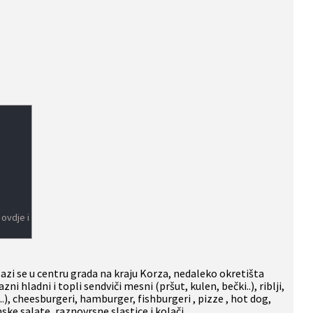
 ovdje i
azi se u centru grada na kraju Korza, nedaleko okretišta
i hladni i topli sendviči mesni (pršut, kulen, bečki..), riblji,
..), cheesburgeri, hamburger, fishburgeri , pizze , hot dog,
ske salate, raznovrsne slastice i kolači.