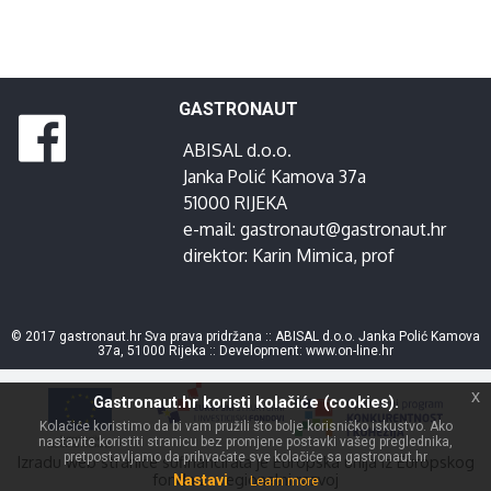
GASTRONAUT
ABISAL d.o.o.
Janka Polić Kamova 37a
51000 RIJEKA
e-mail:
gastronaut@gastronaut.hr
direktor:
Karin Mimica
, prof
© 2017 gastronaut.hr Sva prava pridržana :: ABISAL d.o.o. Janka Polić Kamova
37a, 51000 Rijeka :: Development:
www.on-line.hr
x
Gastronaut.hr koristi kolačiće (cookies).
Kolačiće koristimo da bi vam pružili što bolje korisničko iskustvo. Ako
nastavite koristiti stranicu bez promjene postavki vašeg preglednika,
pretpostavljamo da prihvaćate sve kolačiće sa gastronaut.hr
Izradu web stranice sufinancirala je Europska unija iz Europskog
fonda za regionalni razvoj
Nastavi
Learn more