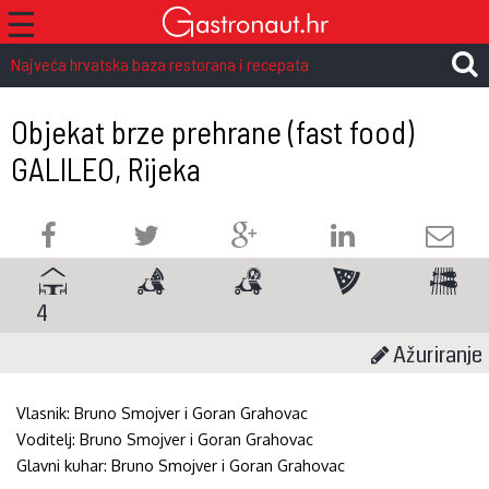
☰
Najveća hrvatska baza restorana i recepata
Objekat brze prehrane (fast food)
GALILEO, Rijeka
4
Ažuriranje
Vlasnik:
Bruno Smojver i Goran Grahovac
Voditelj:
Bruno Smojver i Goran Grahovac
Glavni kuhar:
Bruno Smojver i Goran Grahovac