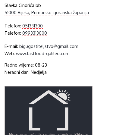
Slavka Cindrića bb
51000 Rijeka
,
Primorsko-goranska županija
Telefon:
051331300
Telefon:
0993313000
E-mail:
bigugostiteljstvo@gmail.com
Web:
www.fastfood-galileo.com
Radno vrijeme: 08-23
Neradni dan: Nedjelja
Nemamo još sliku vašeg objekta. Kliknite