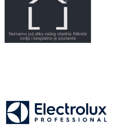
Nemamo još sliku vašeg objekta. Kliknite
ovdje i besplatno je postavite