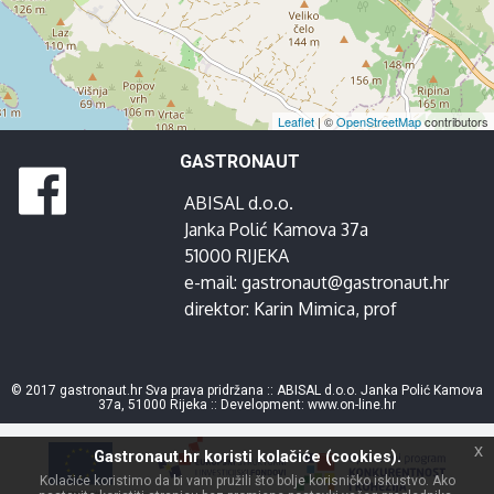
Leaflet
| ©
OpenStreetMap
contributors
GASTRONAUT
ABISAL d.o.o.
Janka Polić Kamova 37a
51000 RIJEKA
e-mail:
gastronaut@gastronaut.hr
direktor:
Karin Mimica
, prof
© 2017 gastronaut.hr Sva prava pridržana :: ABISAL d.o.o. Janka Polić Kamova
37a, 51000 Rijeka :: Development:
www.on-line.hr
x
Gastronaut.hr koristi kolačiće (cookies).
Kolačiće koristimo da bi vam pružili što bolje korisničko iskustvo. Ako