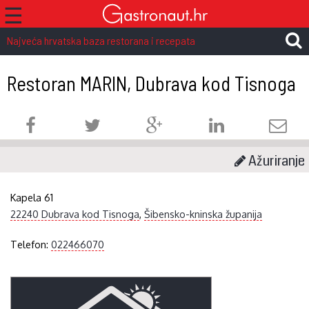
☰
Najveća hrvatska baza restorana i recepata
Restoran MARIN, Dubrava kod Tisnoga
Ažuriranje
Kapela 61
22240 Dubrava kod Tisnoga
,
Šibensko-kninska županija
Telefon:
022466070