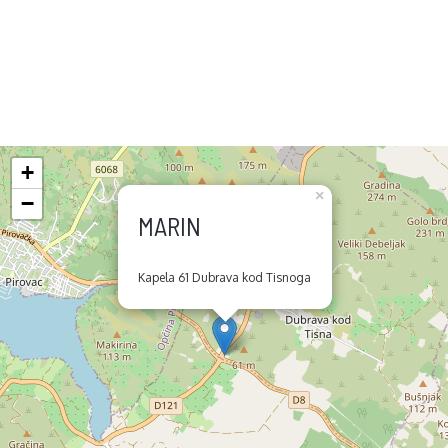
+
×
−
MARIN
Kapela 61 Dubrava kod Tisnoga