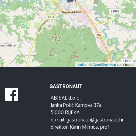
Leaflet
| ©
OpenStreetMap
contributors
GASTRONAUT
ABISAL d.o.o.
Janka Polić Kamova 37a
51000 RIJEKA
e-mail:
gastronaut@gastronaut.hr
direktor:
Karin Mimica
, prof