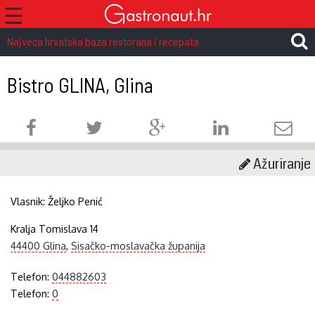
☰
Najveća hrvatska baza restorana i recepata
Bistro GLINA, Glina
Ažuriranje
Vlasnik:
Željko Penić
Kralja Tomislava 14
44400 Glina
,
Sisačko-moslavačka županija
Telefon:
044882603
Telefon:
0