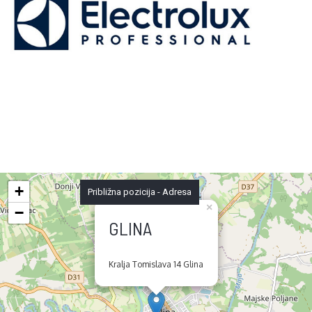
+
Približna pozicija - Adresa
×
−
GLINA
Kralja Tomislava 14 Glina