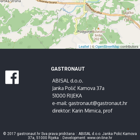
Leaflet
| ©
OpenStreetMap
contributors
GASTRONAUT
ABISAL d.o.o.
Janka Polić Kamova 37a
51000 RIJEKA
e-mail:
gastronaut@gastronaut.hr
direktor:
Karin Mimica
, prof
© 2017 gastronaut.hr Sva prava pridržana :: ABISAL d.o.o. Janka Polić Kamova
37a, 51000 Rijeka :: Development:
www.on-line.hr