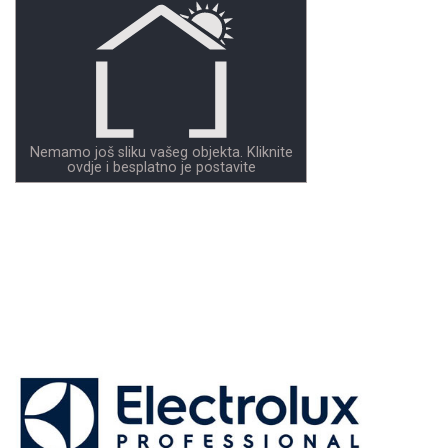
Nemamo još sliku vašeg objekta. Kliknite
ovdje i besplatno je postavite