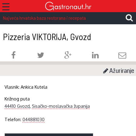
☰
Najveća hrvatska baza restorana i recepata
Pizzeria VIKTORIJA, Gvozd
Ažuriranje
Vlasnik:
Ankica Kutela
Križnog puta
44410 Gvozd
,
Sisačko-moslavačka županija
Telefon:
044881030