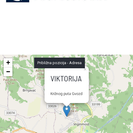
+
Približna pozicija - Adresa
×
−
VIKTORIJA
Križnog puta Gvozd