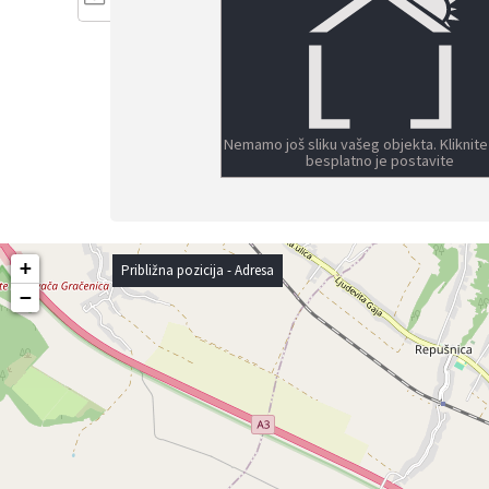
Nemamo još sliku vašeg objekta. Kliknite
besplatno je postavite
+
Približna pozicija - Adresa
−