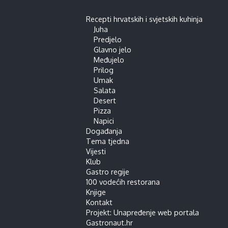
Recepti hrvatskih i svjetskih kuhinja
Juha
Predjelo
Glavno jelo
Međujelo
Prilog
Umak
Salata
Desert
Pizza
Napici
Događanja
Tema tjedna
Vijesti
Klub
Gastro regije
100 vodećih restorana
Knjige
Kontakt
Projekt: Unapređenje web portala
Gastronaut.hr