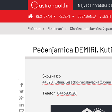
Najveća hrvatska ba
RESTORANI
RECEPTI
DOGAĐANJA
VIJESTI
ZAGREB I ZAGREBAČKA ŽUPANIJA
JUHA
PR
Početna
Restorani
Sisačko-moslavačka župan
MEĐIMURSKA ŽUPANIJA
GLAVNO JELO
ME
KARLOVAČKA ŽUPANIJA
PRILOG
UM
Pečenjarnica DEMIRI, Kut
KOPRIVNIČKO-KRIŽEVAČKA ŽUPANIJA
SALATA
DE
PRIMORSKO-GORANSKA ŽUPANIJA
PIZZA
NA
VIROVITIČKO-PODRAVSKA ŽUPANIJA
Školska bb
BRODSKO-POSAVSKA ŽUPANIJA
44320 Kutina
,
Sisačko-moslavačka županij
OSJEČKO-BARANJSKA ŽUPANIJA
Telefon:
044683520
VUKOVARSKO-SRIJEMSKA ŽUPANIJA
ISTARSKA ŽUPANIJA