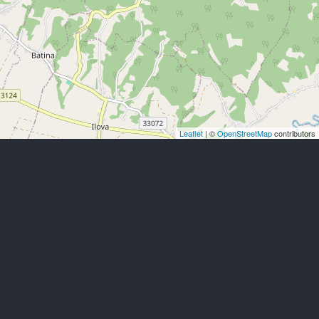
Leaflet
| ©
OpenStreetMap
contributors