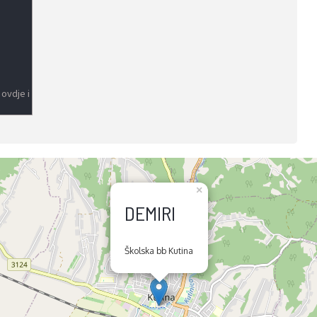
 ovdje i
×
DEMIRI
Školska bb Kutina