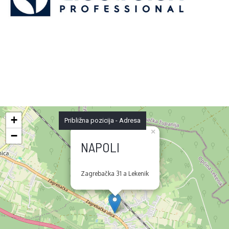
+
Približna pozicija - Adresa
×
−
NAPOLI
Zagrebačka 31 a Lekenik