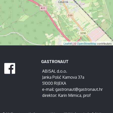
Leaflet
| ©
OpenStreetMap
contributors
GASTRONAUT
ABISAL d.o.o.
Janka Polić Kamova 37a
51000 RIJEKA
e-mail:
gastronaut@gastronaut.hr
direktor:
Karin Mimica
, prof