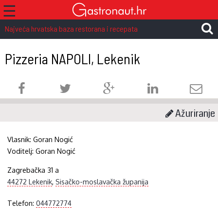
☰
Najveća hrvatska baza restorana i recepata
Pizzeria NAPOLI, Lekenik
Ažuriranje
Vlasnik:
Goran Nogić
Voditelj:
Goran Nogić
Zagrebačka 31 a
44272 Lekenik
,
Sisačko-moslavačka županija
Telefon:
044772774